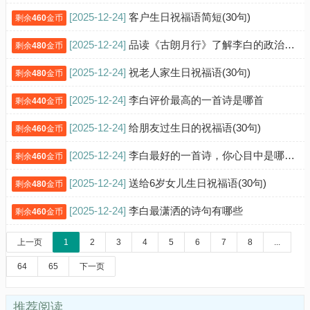
[2025-12-24]
客户生日祝福语简短(30句)
剩余
460
金币
[2025-12-24]
品读《古朗月行》了解李白的政治抱负
剩余
480
金币
[2025-12-24]
祝老人家生日祝福语(30句)
剩余
480
金币
[2025-12-24]
李白评价最高的一首诗是哪首
剩余
440
金币
[2025-12-24]
给朋友过生日的祝福语(30句)
剩余
460
金币
[2025-12-24]
李白最好的一首诗​，你心目中是哪首？
剩余
460
金币
[2025-12-24]
送给6岁女儿生日祝福语(30句)
剩余
480
金币
[2025-12-24]
李白最潇洒的诗句有哪些
剩余
460
金币
上一页
1
2
3
4
5
6
7
8
...
64
65
下一页
推荐阅读