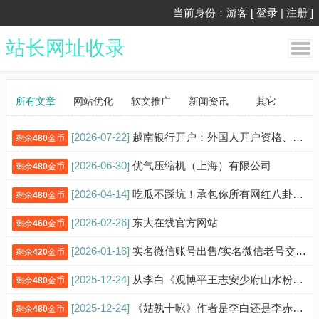
当前身份：游客 [
登录
|
注册
]
站长网址收录
所有文章
网站优化
软文推广
新闻资讯
其它
[2026-07-22]
越南银行开户：外国人开户资格、所需文件、开户步骤及注意事项
剩余
480
金币
[2026-06-30]
优气压缩机（上海）有限公司
剩余
480
金币
[2026-04-14]
吃瓜不踩坑！承包你所有网红八卦快乐
剩余
480
金币
[2026-02-26]
东大在线官方网站
剩余
460
金币
[2026-01-16]
实名微信账号出售/实名微信老号交易/出售微信实名老号
剩余
420
金币
[2025-12-24]
从李白《观博平王志安少府山水粉图》诗中了解唐代水墨画的颜色特点
剩余
480
金币
[2025-12-24]
《姑孰十咏》作者是李白还是李赤？1000多年的悬案
剩余
480
金币