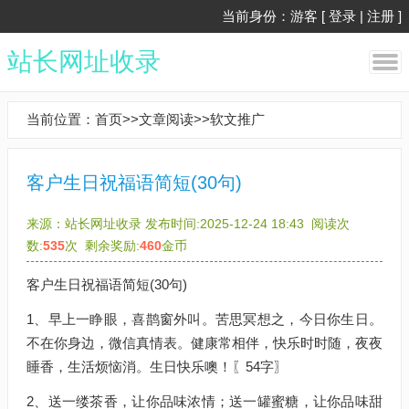
当前身份：游客 [
登录
|
注册
]
站长网址收录
当前位置：
首页
>>
文章阅读
>>
软文推广
客户生日祝福语简短(30句)
来源：
站长网址收录
发布时间:2025-12-24 18:43
阅读次
数:
535
次
剩余奖励:
460
金币
客户生日祝福语简短(30句)
1、早上一睁眼，喜鹊窗外叫。苦思冥想之，今日你生日。
不在你身边，微信真情表。健康常相伴，快乐时时随，夜夜
睡香，生活烦恼消。生日快乐噢！〖54字〗
2、送一缕茶香，让你品味浓情；送一罐蜜糖，让你品味甜