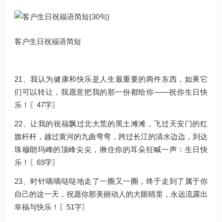
客户生日祝福语简短
21、我认为健康和快乐是人生最重要的两件东西，如果它
们可以转让，我愿意把我的那一份都给你——祝你生日快
乐！〖47字〗
22、让我的祝福飘过北大荒的黑土滩滩，飞过天安门的红
旗杆杆，越过黄河的九曲弯弯，跨过长江的清水边边，到达
珠穆朗玛峰的顶峰尖尖，揪住你的耳朵狂喊一声：生日快
乐！〖69字〗
23、时针嘀嘀哒哒地走了一圈又一圈，终于走到了属于你
自己的这一天，祝愿你那美丽动人的大眼睛里，永远流露出
幸福与快乐！〖51字〗