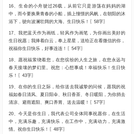
16、生命的小舟驶过26载，从前它只是游荡在妈妈的湖
中，而今要换乘青春的小船，插上憧憬的风帆，在朝阳的沐
浴下，驶向波澜壮阔的大海。生日快乐！〖58字〗
17、我把蓝天作为画纸，轻风作为画笔，为你画出美好的
生日祝愿；我捧着白云，奉上星星，送给正在看微信的你，
祝福你生日快乐，好事连连！〖54字〗
18、愿祝福萦绕着您，在您缤纷的人生之旅，在您永远与
春天接壤的梦幻里。祝您：心想事成！幸福快乐！生日快
乐！〖43字〗
19、在你的生日之际，给你送去我诚挚的问候，愿我的祝
福如春日清风、夏日阳伞、秋日香茶、冬日暖阳，为你捎去
清凉、避雨遮阳、爽口养胃、送去温暖！〖57字〗
20、今天是你生日，我代表公司全体同事祝愿你，在生活
中，充满乐趣，充满快乐，在工作中，充满动力，充满激
情。祝你生日快乐！〖48字〗