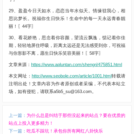
29、盈盈今日天如水，恋恋当年水似天。情缘驻我心，相
思比梦长。祝福你生日快乐！生命中的每一天永远青春靓
丽！〖44字〗
30、看花娇艳，思念着你容颜，望流云飘逸，惦记着你佳
期，轻轻地屏住呼吸，距离太远还是无法感受到你，可祝福
与你形影不离，愿生日快乐笑容美丽！〖58字〗
文章来源：
https://www.apluntan.com/shengri/475851.html
本文网址：
http://www.seobole.com/article/1001.html
转载请
注明出处！文章内容为作者原创或者采编，不代表本站立
场，如有侵犯，请联系a5b5_su@163.com。
上一篇：
为什么总是纠结于那些没起来的站点？要在优质的
站点上投入更多精力！
下一篇：
吃瓜不踩坑！承包你所有网红八卦快乐