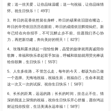
蜜；送一丝关爱，让你品味温暖；送一句祝福，让你品味情
怀。祝生日快乐！〖49字〗
3、昨日的花香依然留在身畔，昨日的硕果依旧甜在嘴边，
昨日的辛劳依旧历历在眼前，昨日的成绩依旧辉煌灿烂。新
年已经在向你招手，不可沉醉止步不前。但愿我们齐心协
力，再把新功建，奔向美好的明天！〖82字〗
4、玫瑰和露水跳起一段恰恰舞，晶莹的旋律就用真诚陪你
歌舞，幸福和快乐牵起双手加油，呼喊和鼓励就用荧光棒该
给你鼓舞，生日快乐！〖55字〗
5、人生多歧路，不管怎么走，每年的今天，都该为自己做
一个选择。无悔地祝福，祝福生辰，祝福自己，生命本就是
这一次又一次的试探。祝你生日快乐！〖58字〗
6、长长的距离，远远的路；长长的时间，挂念止不住。情
深的我送上深情的祝福，祝你生日快乐开心舒服，愿你鸿运
财运找你投宿，生活美满永远幸福！〖58字〗