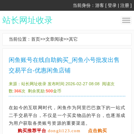
当前身份：游客 [
登录
|
注册
]
站长网址收录
当前位置：
首页
>>
文章阅读
>>
其它
闲鱼账号在线自助购买_闲鱼小号批发出售
交易平台-优惠闲鱼店铺
来源：
站长网址收录
发布时间:2026-02-27 08:08
阅读次
数:
366
次
剩余奖励:
500
金币
在如今的互联网时代，闲鱼作为阿里巴巴旗下的一站式
二手交易平台，不仅是一个买卖物品的平台，也逐渐成
为用户获取各类账号资源的重要渠道。
购买推荐平台
dongli123.com
点击购买