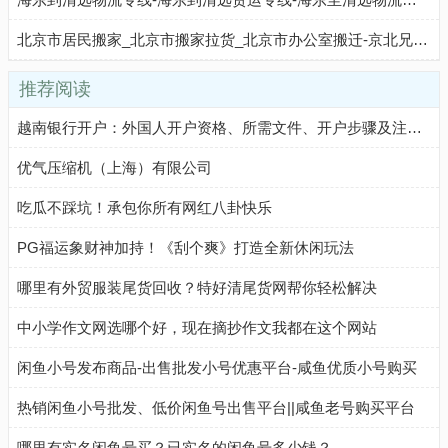
北京市居民搬家_北京市搬家拉货_北京市办公室搬迁-京北兄弟搬家...
推荐阅读
越南银行开户：外国人开户资格、所需文件、开户步骤及注意事项
优气压缩机（上海）有限公司
吃瓜不踩坑！承包你所有网红八卦快乐
PG福运象财神加持！《刮个爽》打造全新休闲玩法
哪里有外贸服装尾货回收？特好清尾货网帮你轻松解决
中小学作文网选哪个好，现在摘抄作文我都在这个网站
闲鱼小号发布商品-出售批发小号优惠平台-咸鱼优质小号购买
热销闲鱼小号批发、低价闲鱼号出售平台||咸鱼老号购买平台
哪里有实名闲鱼号买？已实名的闲鱼号多少钱？