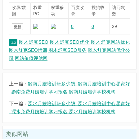
收录/数
权重
权重移
百度收
搜狗收
访问次
据
PC
动
录
录
数
0
0
29
更新
图木舒克SEO
图木舒克SEO优化
图木舒克网站优化
tag
图木舒克SEO培训
图木舒克SEO服务
图木舒克网站优化公
司
网站价值评估网
上一篇：
黔南月嫂培训班多少钱_黔南月嫂培训中心哪家好
_黔南免费月嫂培训学习报名-黔南月嫂培训学校机构
下一篇：
溧水月嫂培训班多少钱_溧水月嫂培训中心哪家好
_溧水免费月嫂培训学习报名-溧水月嫂培训学校机构
类似网站