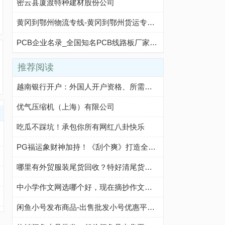
密云县厦渡特种建材股份公司
黄冈到鄂州物流专线-黄冈到鄂州货运专线-黄冈至鄂州物流公司-就发物流网
PCB企业名录_全国知名PCB线路板厂家公司大全_电路板生产企业汇总
推荐阅读
越南银行开户：外国人开户资格、所需文件、开户步骤及注意事项
优气压缩机（上海）有限公司
吃瓜不踩坑！承包你所有网红八卦快乐
PG福运象财神加持！《刮个爽》打造全新休闲玩法
哪里有外贸服装尾货回收？特好清尾货网帮你轻松解决
中小学作文网选哪个好，现在摘抄作文我都在这个网站
闲鱼小号发布商品-出售批发小号优惠平台-咸鱼优质小号购买