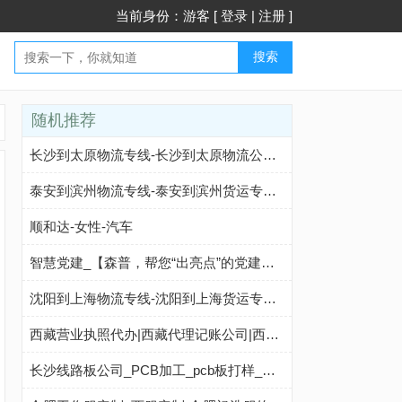
当前身份：游客 [
登录
|
注册
]
搜索
随机推荐
长沙到太原物流专线-长沙到太原物流公司-长沙到太原货运专线-长沙博文物流
泰安到滨州物流专线-泰安到滨州货运专线-泰安至滨州物流公司-就发物流网
顺和达-女性-汽车
智慧党建_【森普，帮您“出亮点”的党建综合服务商】 -
沈阳到上海物流专线-沈阳到上海货运专线-沈阳至上海物流公司-就发物流网
西藏营业执照代办|西藏代理记账公司|西藏工商注册公司|西藏营业执照资质代办|【乐财汇】
长沙线路板公司_PCB加工_pcb板打样_长沙电路板厂家_鼎纪电子