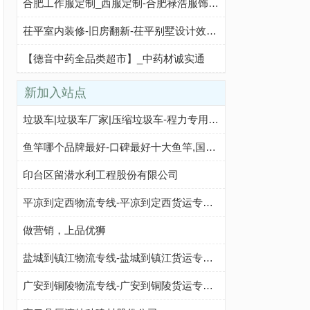
合肥工作服定制_西服定制-合肥禄浩服饰有限公司
茌平室内装修-旧房翻新-茌平别墅设计效果图-茌平家庭装饰公司
【德音中药全品类超市】_中药材诚实通
新加入站点
垃圾车|垃圾车厂家|压缩垃圾车-程力专用汽车股份有限公司销售八分公司
鱼竿哪个品牌最好-口碑最好十大鱼竿,国产口碑最好十大鱼竿,鱼竿哪个牌子性价比高
印台区留潜水利工程股份有限公司
平凉到定西物流专线-平凉到定西货运专线-平凉至定西物流公司-就发物流网
做营销，上品优狮
盐城到镇江物流专线-盐城到镇江货运专线-盐城至镇江物流公司-就发物流网
广安到铜陵物流专线-广安到铜陵货运专线-广安至铜陵物流公司-就发物流网