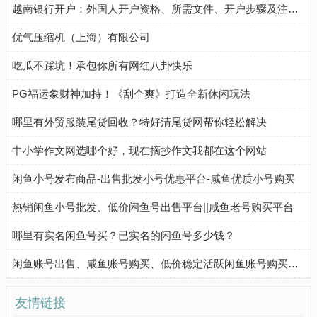
越南银行开户：外国人开户资格、所需文件、开户步骤及注意事项
优气压缩机（上海）有限公司
吃瓜不踩坑！承包你所有网红八卦快乐
PG福运象财神加持！《刮个爽》打造全新休闲玩法
哪里有外贸服装尾货回收？特好清尾货网帮你轻松解决
中小学作文网选哪个好，现在摘抄作文我都在这个网站
闲鱼小号发布商品-出售批发小号优惠平台-咸鱼优质小号购买
热销闲鱼小号批发、低价闲鱼号出售平台||咸鱼老号购买平台
哪里有实名闲鱼号买？已实名的闲鱼号多少钱？
闲鱼账号出售、咸鱼账号购买、低价稳定活跃闲鱼账号购买流程
友情链接