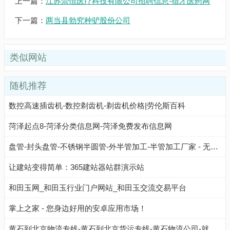
上一篇：
江苏崇恒医疗科技有限公司招聘信息-猎才医药网
下一篇：
两当县勃究种驴股份公司
类似网站
随机推荐
数控高速插齿机-数控剃齿机-剃齿机价格|劳伦斯百科
菏泽起点8-菏泽分类信息网-菏泽免费发布信息网
盘管-封头盘管-不锈钢半圆管-外半管加工-半管加工厂家 - 无锡龙贤机械制造有限公司
让建站变得简单：365建站器站群演示站
和田玉网_和田玉行业门户网站_和田玉交流交易平台
掌上之家 - 您身边好用的安卓应用市场！
黄石到北京物流专线-黄石到北京货运专线-黄石物流公司-就发物流网