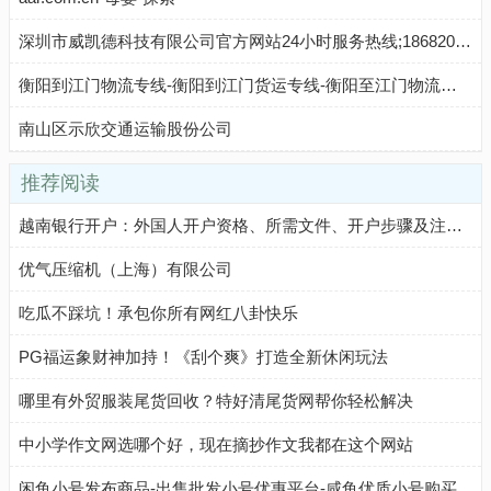
深圳市威凯德科技有限公司官方网站24小时服务热线;18682000278,15012650071家居物联网门禁防盗系统,保险柜防盗报警系统,机器人乘梯系统,“veekdee”品牌停车场,电梯,RFID,ic卡电梯系统,电梯门禁,ic卡电梯,刷卡电梯,电梯ic卡,电梯门禁,对讲联动电梯,电梯门禁系统生产企业ic卡电梯系统,ic卡电梯,ic卡电梯管理系统,刷卡电梯,电梯ic卡,电梯ic卡,智能电梯,电
衡阳到江门物流专线-衡阳到江门货运专线-衡阳至江门物流公司-就发物流网
南山区示欣交通运输股份公司
推荐阅读
越南银行开户：外国人开户资格、所需文件、开户步骤及注意事项
优气压缩机（上海）有限公司
吃瓜不踩坑！承包你所有网红八卦快乐
PG福运象财神加持！《刮个爽》打造全新休闲玩法
哪里有外贸服装尾货回收？特好清尾货网帮你轻松解决
中小学作文网选哪个好，现在摘抄作文我都在这个网站
闲鱼小号发布商品-出售批发小号优惠平台-咸鱼优质小号购买