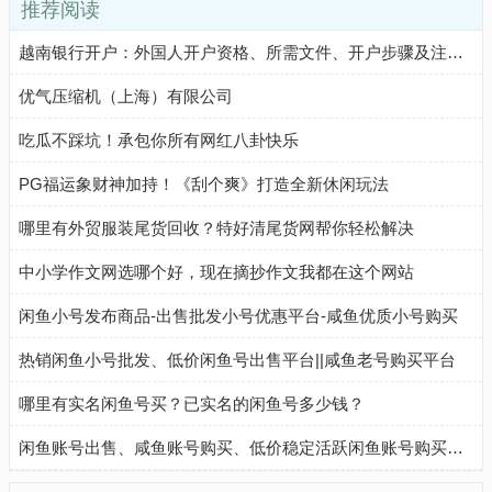
推荐阅读
越南银行开户：外国人开户资格、所需文件、开户步骤及注意事项
优气压缩机（上海）有限公司
吃瓜不踩坑！承包你所有网红八卦快乐
PG福运象财神加持！《刮个爽》打造全新休闲玩法
哪里有外贸服装尾货回收？特好清尾货网帮你轻松解决
中小学作文网选哪个好，现在摘抄作文我都在这个网站
闲鱼小号发布商品-出售批发小号优惠平台-咸鱼优质小号购买
热销闲鱼小号批发、低价闲鱼号出售平台||咸鱼老号购买平台
哪里有实名闲鱼号买？已实名的闲鱼号多少钱？
闲鱼账号出售、咸鱼账号购买、低价稳定活跃闲鱼账号购买流程