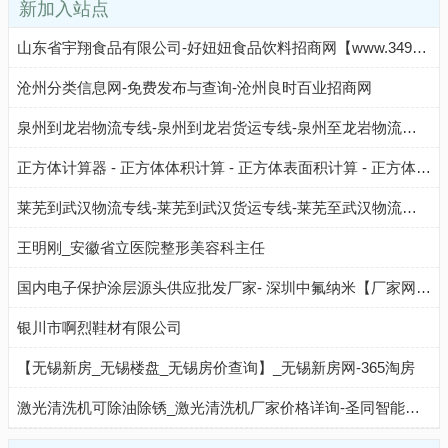
新加入站点
山东省宇翔食品有限公司-好妞妞食品饮料招商网【www.3490.CN】
沧州分类信息网-免费发布与查询-沧州良时百业招商网
泉州到龙岩物流专线-泉州到龙岩货运专线-泉州至龙岩物流公司-就发物流网
正方体计算器 - 正方体体积计算 - 正方体表面积计算 - 正方体总棱长计算
莱芜到武汉物流专线-莱芜到武汉货运专线-莱芜至武汉物流公司-就发物流网
王明刚_安徽省立医院整形美容科主任
国内电子保护涂层源头供应批发厂家- 深圳中氟纳米【厂家网址】
银川市啊烈鞋材有限公司
【无锡新房_无锡楼盘_无锡房价查询】_无锡新房网-365淘房
激光清洗机可除油除锈_激光清洗机厂家价格详询-圣同智能激光