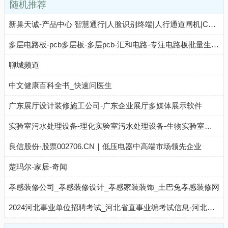
随机推荐
新巢天诚-产品中心 智慧通行|人脸识别终端|人行通道闸机|CAT.1智能门锁|LORA智能门锁|UNB联网锁|NB人脸智能门锁|WiFi无线物联网锁|人才公寓管理系统|智慧公寓管理系统
多层电路板-pcb多层板-多层pcb-汇和电路-专注电路板批量生产！
聊城频道
中文健康百科全书_快速问医生
广东展厅设计装修施工公司-广东企业展厅多媒体展示软件
实验室污水处理设备-理化实验室污水处理设备-生物实验室污水处理设备-学校实验室污水处理设备/厂家/多少钱-中科瑞沃
良信股份-股票002706.CN｜低压电器中高端市场领先企业
楚玛尔-家居-奇闻
孝感装修公司_孝感装修设计_孝感家装装饰_土巴兔孝感装修网
2024河北事业单位招聘考试_河北省直事业编考试信息-河北中公事业单位考试网