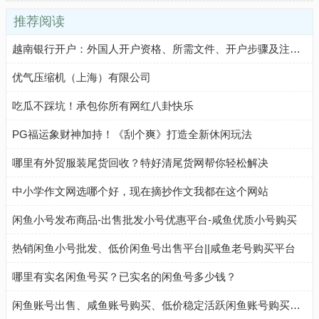
推荐阅读
越南银行开户：外国人开户资格、所需文件、开户步骤及注意事项
优气压缩机（上海）有限公司
吃瓜不踩坑！承包你所有网红八卦快乐
PG福运象财神加持！《刮个爽》打造全新休闲玩法
哪里有外贸服装尾货回收？特好清尾货网帮你轻松解决
中小学作文网选哪个好，现在摘抄作文我都在这个网站
闲鱼小号发布商品-出售批发小号优惠平台-咸鱼优质小号购买
热销闲鱼小号批发、低价闲鱼号出售平台||咸鱼老号购买平台
哪里有实名闲鱼号买？已实名的闲鱼号多少钱？
闲鱼账号出售、咸鱼账号购买、低价稳定活跃闲鱼账号购买流程