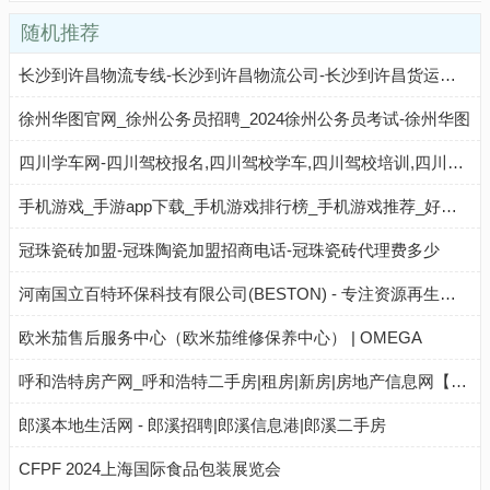
随机推荐
长沙到许昌物流专线-长沙到许昌物流公司-长沙到许昌货运专线-长沙博文物流
徐州华图官网_徐州公务员招聘_2024徐州公务员考试-徐州华图
四川学车网-四川驾校报名,四川驾校学车,四川驾校培训,四川驾校考试,四川驾校价格,四川驾校排名
手机游戏_手游app下载_手机游戏排行榜_手机游戏推荐_好玩手游网
冠珠瓷砖加盟-冠珠陶瓷加盟招商电话-冠珠瓷砖代理费多少
河南国立百特环保科技有限公司(BESTON) - 专注资源再生领域
欧米茄售后服务中心（欧米茄维修保养中心） | OMEGA
呼和浩特房产网_呼和浩特二手房|租房|新房|房地产信息网【呼和浩特贝壳找房】
郎溪本地生活网 - 郎溪招聘|郎溪信息港|郎溪二手房
CFPF 2024上海国际食品包装展览会