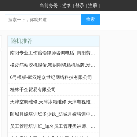
当前身份：游客 [
登录
|
注册
]
搜索
随机推荐
南阳专业工伤赔偿律师咨询电话_南阳劳动工伤律师_南阳交通工伤纠纷律师-工伤理赔律师事务所
橡皮筋粘胶机报价,密封圈切粘机品牌,发圈头饰胶圈加工设备厂家-正凌自动化
6号模板-武汉翊众世纪网络科技有限公司
桂林千企贸易有限公司
天津空调维修,天津冰箱维修,天津电视维修,天津热水器维修,天津燃气灶维修-天津家电维修网
防城月嫂培训班多少钱_防城月嫂培训中心哪家好_防城免费月嫂培训学习报名-防城月嫂培训学校机构
员工管理培训班_知名员工管理类讲师、机构，企业员工管理内训课程-员工管理培训网