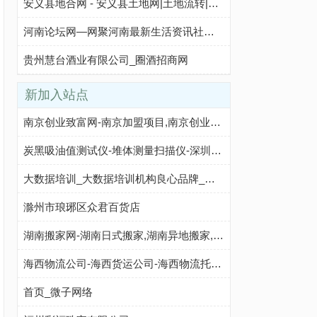
安义县地合网 - 安义县土地网|土地流转|地块出租转让|农村土地租赁承包网络平台
河南论坛网—网聚河南最新生活资讯社区 - Powered by bbs.wbn360.cn!
贵州慧台酒业有限公司_圈酒招商网
新加入站点
南京创业致富网-南京加盟项目,南京创业项目,南京招商加盟,南京连锁加盟店
炭黑吸油值测试仪-堆体测量扫描仪-深圳市鹏锦科技有限公司
大数据培训_大数据培训机构良心品牌_千锋教育大数据培训班
滁州市琅琊区众君百货店
湖南搬家网-湖南日式搬家,湖南异地搬家,湖南长途搬家,湖南仓储物流,湖南搬家公司排名前十名
海西物流公司-海西货运公司-海西物流托运-伯乐速运
首页_微子网络