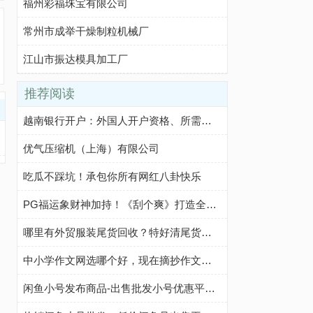
福州彩福珠宝有限公司
常州市成举干燥制粒机械厂
江山市振达模具加工厂
推荐阅读
越南银行开户：外国人开户资格、所需文件、开户步骤及注意事项
优气压缩机（上海）有限公司
吃瓜不踩坑！承包你所有网红八卦快乐
PG福运象财神加持！《刮个爽》打造全新休闲玩法
哪里有外贸服装尾货回收？特好清尾货网帮你轻松解决
中小学作文网选哪个好，现在摘抄作文我都在这个网站
闲鱼小号发布商品-出售批发小号优惠平台-咸鱼优质小号购买