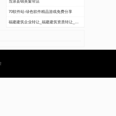
当涂县锦美窗帘店
70软件站-绿色软件精品游戏免费分享
福建建筑企业转让_福建建筑资质转让_鲁颁资质服务平台
2