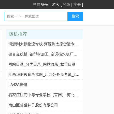
当前身份：游客 [
登录
|
注册
]
搜索
随机推荐
河源到太原物流专线-河源到太原货运专线-河源至太原物流公司-就发物流网
铝合金线槽_铝型材加工_空调挡水板厂家-江阴炜福金属制品有限公司
网站目录_分类目录_网站收录_权重目录
江西华图教育考试网_江西公务员考试_2025年江西公务员考试-江西华图
LA42A按钮
石家庄法商中等专业学校【官网】-河北重点中职学校-2025年招生火热报名中｜石家庄法商学院-法商中专-石家庄法商职业学校-石家庄法商中等专业学校
南山区曾猛袜子股份有限公司