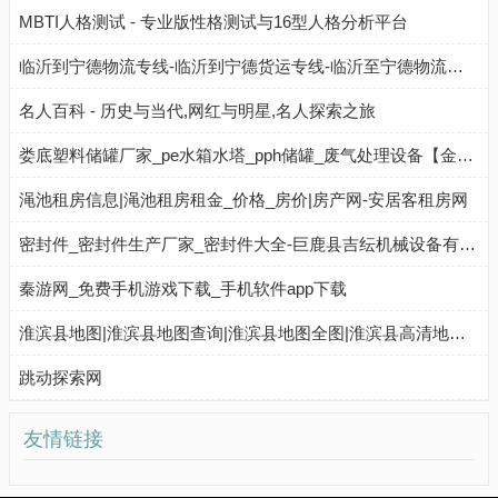
MBTI人格测试 - 专业版性格测试与16型人格分析平台
临沂到宁德物流专线-临沂到宁德货运专线-临沂至宁德物流公司-就发物流网
名人百科 - 历史与当代,网红与明星,名人探索之旅
娄底塑料储罐厂家_pe水箱水塔_pph储罐_废气处理设备【金振环保】
渑池租房信息|渑池租房租金_价格_房价|房产网-安居客租房网
密封件_密封件生产厂家_密封件大全-巨鹿县吉纭机械设备有限公司
秦游网_免费手机游戏下载_手机软件app下载
淮滨县地图|淮滨县地图查询|淮滨县地图全图|淮滨县高清地图—旅游地图高清版
跳动探索网
友情链接