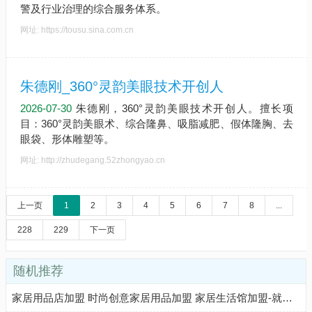
警及行业治理的综合服务体系。
网址: https://tousu.sina.com.cn
朱德刚_360°灵韵美眼技术开创人
2026-07-30
朱德刚，360°灵韵美眼技术开创人。擅长项
目：360°灵韵美眼术、综合隆鼻、吸脂减肥、假体隆胸、去
眼袋、形体雕塑等。
网址: http://zhudegang.52zhongyao.cn
上一页
1
2
3
4
5
6
7
8
...
228
229
下一页
随机推荐
家居用品店加盟 时尚创意家居用品加盟 家居生活馆加盟-就要加盟网