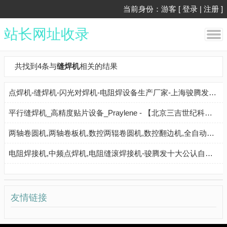
当前身份：游客 [
登录
|
注册
]
站长网址收录
共找到4条与
缝焊机
相关的结果
点焊机-缝焊机-闪光对焊机-电阻焊设备生产厂家-上海骏腾发智能设备有限公司
平行缝焊机_高精度贴片设备_Praylene - 【北京三吉世纪科技有限公司】
两轴卷圆机,两轴卷板机,数控两辊卷圆机,数控翻边机,全自动两轴滚圆机,自动转枪焊,圆筒直缝焊机,直缝圆筒摇摆送丝焊,环缝焊,送丝焊,摇摆焊,激光焊,卷圆机,卷板机,翻边机,转枪焊_廊坊艾尼智能设备有限公司 - 八方资源网
电阻焊接机,中频点焊机,电阻缝滚焊接机-骏腾发十大公认自动化焊接设备品牌
友情链接