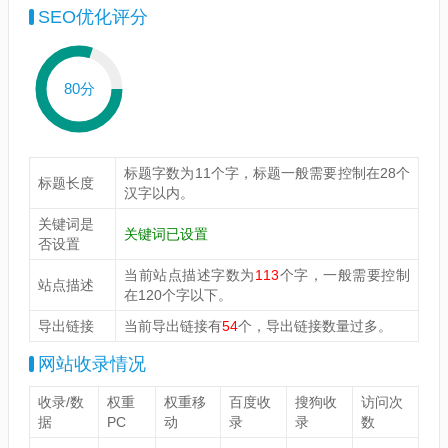
SEO优化评分
80分
标题字数为11个字，标题一般需要控制在28个
标题长度
汉字以内。
关键词是
关键词已设置
否设置
当前站点描述字数为
113
个字，一般需要控制
站点描述
在120个字以下。
导出链接
当前导出链接有
54
个，导出链接数量过多。
网站收录情况
收录/数
权重
权重移
百度收
搜狗收
访问次
据
PC
动
录
录
数