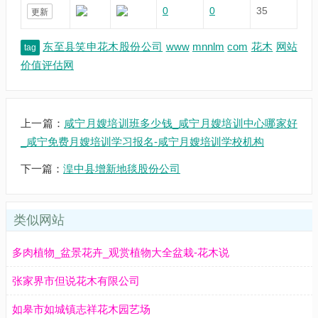
0
0
35
更新
东至县笑申花木股份公司
www
mnnlm
com
花木
网站
tag
价值评估网
上一篇：
咸宁月嫂培训班多少钱_咸宁月嫂培训中心哪家好
_咸宁免费月嫂培训学习报名-咸宁月嫂培训学校机构
下一篇：
湟中县增新地毯股份公司
类似网站
多肉植物_盆景花卉_观赏植物大全盆栽-花木说
张家界市但说花木有限公司
如皋市如城镇志祥花木园艺场