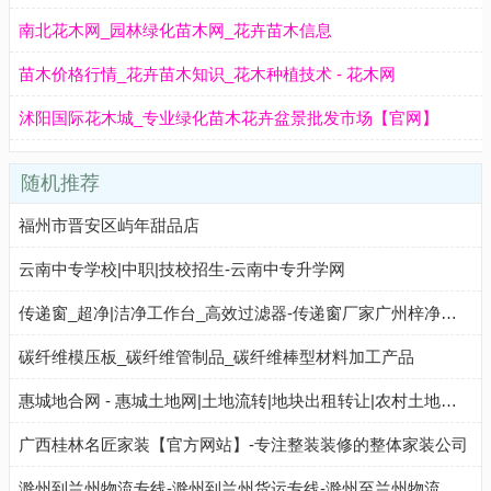
南北花木网_园林绿化苗木网_花卉苗木信息
苗木价格行情_花卉苗木知识_花木种植技术 - 花木网
沭阳国际花木城_专业绿化苗木花卉盆景批发市场【官网】
随机推荐
福州市晋安区屿年甜品店
云南中专学校|中职|技校招生-云南中专升学网
传递窗_超净|洁净工作台_高效过滤器-传递窗厂家广州梓净公司
碳纤维模压板_碳纤维管制品_碳纤维棒型材料加工产品
惠城地合网 - 惠城土地网|土地流转|地块出租转让|农村土地租赁承包网络平台
广西桂林名匠家装【官方网站】-专注整装装修的整体家装公司
滁州到兰州物流专线-滁州到兰州货运专线-滁州至兰州物流公司-就发物流网