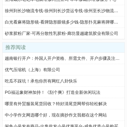
徐州到长沙物流专线-徐州到长沙货运专线-徐州至长沙物流公司-就发物流网
白光看麻将隐形镜-看牌隐形眼镜多少钱-隐形扑克麻将牌哪里有卖-玲珑王镭射魔术
砂浆胶粉厂家-可再分散性乳胶粉-廊坊显越建筑胶业有限公司
推荐阅读
越南银行开户：外国人开户资格、所需文件、开户步骤及注意事项
优气压缩机（上海）有限公司
吃瓜不踩坑！承包你所有网红八卦快乐
PG福运象财神加持！《刮个爽》打造全新休闲玩法
哪里有外贸服装尾货回收？特好清尾货网帮你轻松解决
中小学作文网选哪个好，现在摘抄作文我都在这个网站
闲鱼小号发布商品-出售批发小号优惠平台-咸鱼优质小号购买