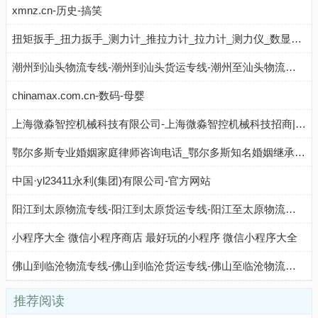
xmnz.cn-历史-搞笑
扭矩扳手_扭力扳手_测力计_推拉力计_拉力计_测力仪_数显扭力扳手_数显扳手_预置式扳手—上海恒刚仪器仪表有限公司
潮州到汕头物流专线-潮州到汕头货运专线-潮州至汕头物流公司-就发物流网
chinamax.com.cn-数码-母婴
上海微淼智控机械科技有限公司-上海微淼智控机械科技招商|上海微淼智控机械科技代理
鄂尔多斯专业婚姻家庭律师咨询电话_鄂尔多斯知名婚姻继承纠纷律师_鄂尔多斯婚姻财产诉讼律师费用-最好的婚姻律师事务所
中国·yl23411永利(集团)有限公司-官方网站
阳江到太原物流专线-阳江到太原货运专线-阳江至太原物流公司-就发物流网
小程序大全 微信小程序商店 最好玩的小程序 微信小程序大全
佛山到临沧物流专线-佛山到临沧货运专线-佛山至临沧物流公司-就发物流网
推荐阅读