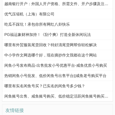
越南银行开户：外国人开户资格、所需文件、开户步骤及注意事项
优气压缩机（上海）有限公司
吃瓜不踩坑！承包你所有网红八卦快乐
PG福运象财神加持！《刮个爽》打造全新休闲玩法
哪里有外贸服装尾货回收？特好清尾货网帮你轻松解决
中小学作文网选哪个好，现在摘抄作文我都在这个网站
闲鱼小号发布商品-出售批发小号优惠平台-咸鱼优质小号购买
热销闲鱼小号批发、低价闲鱼号出售平台||咸鱼老号购买平台
哪里有实名闲鱼号买？已实名的闲鱼号多少钱？
闲鱼账号出售、咸鱼账号购买、低价稳定活跃闲鱼账号购买流程
友情链接