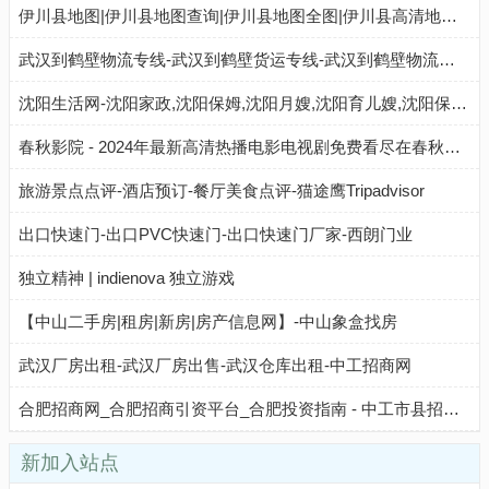
伊川县地图|伊川县地图查询|伊川县地图全图|伊川县高清地图—旅游地图高清版
武汉到鹤壁物流专线-武汉到鹤壁货运专线-武汉到鹤壁物流公司-点到物流
沈阳生活网-沈阳家政,沈阳保姆,沈阳月嫂,沈阳育儿嫂,沈阳保洁公司
春秋影院 - 2024年最新高清热播电影电视剧免费看尽在春秋影视网
旅游景点点评-酒店预订-餐厅美食点评-猫途鹰Tripadvisor
出口快速门-出口PVC快速门-出口快速门厂家-西朗门业
独立精神 | indienova 独立游戏
【中山二手房|租房|新房|房产信息网】-中山象盒找房
武汉厂房出租-武汉厂房出售-武汉仓库出租-中工招商网
合肥招商网_合肥招商引资平台_合肥投资指南 - 中工市县招商网
新加入站点