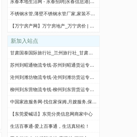
永春本地生活网 - 永春招聘|永春信息港|永春二手房
不锈钢水管,薄壁不锈钢水管厂家,家装不锈钢水管品牌,大铭不锈钢
【万宁房产网】万宁房地产_万宁房价 | 买房|楼盘 海南万宁房产网
新加入站点
甘肃国泰国际旅行社_兰州旅行社_甘肃旅行社
苏州到昭通物流专线-苏州到昭通货运专线-苏州至昭通物流公司-就发物流网
沧州到潍坊物流专线-沧州到潍坊货运专线-沧州至潍坊物流公司-就发物流网
柳州到东营物流专线-柳州到东营货运专线-柳州至东营物流公司-就发物流网
中国家政服务网-找住家保姆,月嫂服务,保洁服务,医院护工,陪护老人,育儿嫂公司,家政服务网站
【东莞爱喊话】东莞分类信息网商家中心
生活百事通-爱上百事通，生活真轻松！