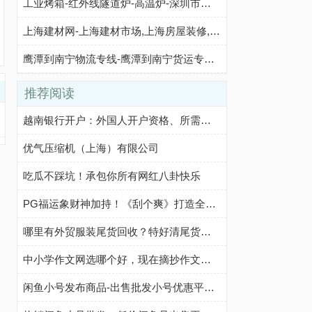
工业烤箱-红外线隧道炉-高温炉-深圳市兴海诚电热科技有限公司 - 八方资源网
上海建材网-上海建材市场,上海房屋装修,上海别墅装修,上海室内装修,上海装修家居,上海装修设计公司
鹰潭到南宁物流专线-鹰潭到南宁货运专线-鹰潭至南宁物流公司-就发物流网
推荐阅读
越南银行开户：外国人开户资格、所需文件、开户步骤及注意事项
优气压缩机（上海）有限公司
吃瓜不踩坑！承包你所有网红八卦快乐
PG福运象财神加持！《刮个爽》打造全新休闲玩法
哪里有外贸服装尾货回收？特好清尾货网帮你轻松解决
中小学作文网选哪个好，现在摘抄作文我都在这个网站
闲鱼小号发布商品-出售批发小号优惠平台-咸鱼优质小号购买