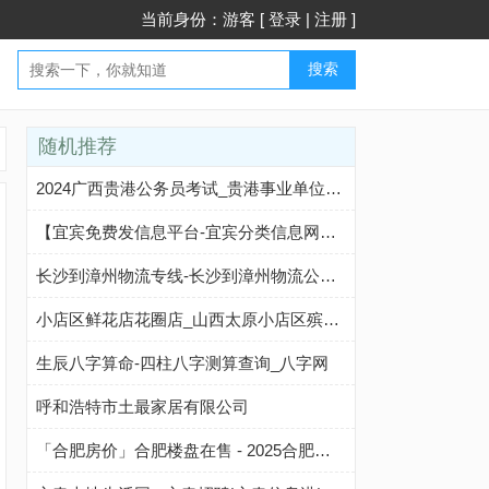
当前身份：游客 [
登录
|
注册
]
搜索
随机推荐
2024广西贵港公务员考试_贵港事业单位招聘_贵港公职考试信息_贵港中公教育网
【宜宾免费发信息平台-宜宾分类信息网】-宜宾酷易搜
长沙到漳州物流专线-长沙到漳州物流公司-长沙到漳州货运专线-长沙博文物流
小店区鲜花店花圈店_山西太原小店区殡仪馆订花圈代送花圈配送服务(地址、电话、配送范围)
生辰八字算命-四柱八字测算查询_八字网
呼和浩特市土最家居有限公司
「合肥房价」合肥楼盘在售 - 2025合肥新开楼盘 - 合肥新房 - 合肥买房网