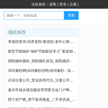
当前身份：游客 [
登录
|
注册
]
搜索
随机推荐
养老院查询-找养老院-敬老院-老年公寓-养老机构-春座养老网
新型节能锅炉-锅炉节能新技术-[厂家直销]中正锅炉厂家
朝阳婚纱摄影_朝阳婚礼策划_朝阳婚庆服务-114结婚网
深圳兼职网|深圳兼职招聘|深圳兼职 - 深圳兼职企鹅
石排注册公司_营业执照代办_注册公司流程和费用_代理记账_极刻财税
嘉兴市城乡规划建设管理委员会门户网站宜居城市网天天房展会商品房销售备案信息即时发布
西宁房产网_西宁新房楼盘_二手房房源_西宁房价_YY西宁看房网