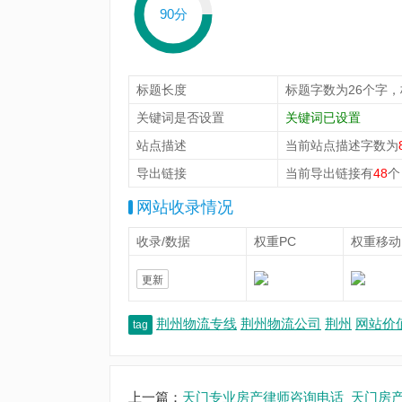
90分
标题长度
标题字数为26个字
关键词是否设置
关键词已设置
站点描述
当前站点描述字数为
导出链接
当前导出链接有
48
个
网站收录情况
收录/数据
权重PC
权重移动
更新
荆州物流专线
荆州物流公司
荆州
网站价
tag
上一篇：
天门专业房产律师咨询电话_天门房