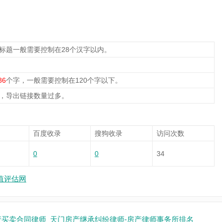
，标题一般需要控制在28个汉字以内。
86
个字，一般需要控制在120个字以下。
，导出链接数量过多。
百度收录
搜狗收录
访问次数
0
0
34
值评估网
产买卖合同律师_天门房产继承纠纷律师-房产律师事务所排名