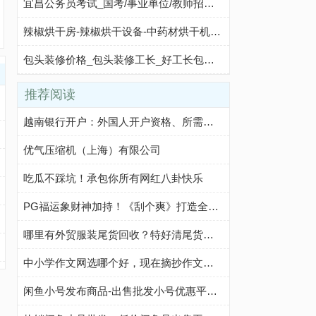
宜昌公务员考试_国考/事业单位/教师招聘考试信息查询及课程培训
辣椒烘干房-辣椒烘干设备-中药材烘干机设备-河南天杰新能源科技有限公司
包头装修价格_包头装修工长_好工长包头装修网
推荐阅读
越南银行开户：外国人开户资格、所需文件、开户步骤及注意事项
优气压缩机（上海）有限公司
吃瓜不踩坑！承包你所有网红八卦快乐
PG福运象财神加持！《刮个爽》打造全新休闲玩法
哪里有外贸服装尾货回收？特好清尾货网帮你轻松解决
中小学作文网选哪个好，现在摘抄作文我都在这个网站
闲鱼小号发布商品-出售批发小号优惠平台-咸鱼优质小号购买