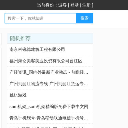
当前身份：游客 [
登录
|
注册
]
搜索
随机推荐
南京科锐德建筑工程有限公司
福州海仑美客美业投资有限公司台江区江滨西大道分公司
产经资讯_国内外最新产业动态 - 前瞻经济学人
广州到丽江物流专线-广州到丽江货运专线-广州到丽江物流公司-点到物流
跳棋游戏
sam机架_sam机架精编版免费下载中文网
青岛手机靓号-青岛移动联通电信手机号码网上选号-选选号