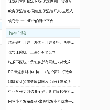
保定到莆田物流专线-保定到莆田货运专线-保定至莆田物流公司-就发物流网
欧良保温管道-聚氨酯保温管厂家-直埋式预制保温管厂家-13年来一直专注保温材料服务
候鸟号-一个正经的财经平台
推荐阅读
越南银行开户：外国人开户资格、所需文件、开户步骤及注意事项
优气压缩机（上海）有限公司
吃瓜不踩坑！承包你所有网红八卦快乐
PG福运象财神加持！《刮个爽》打造全新休闲玩法
哪里有外贸服装尾货回收？特好清尾货网帮你轻松解决
中小学作文网选哪个好，现在摘抄作文我都在这个网站
闲鱼小号发布商品-出售批发小号优惠平台-咸鱼优质小号购买