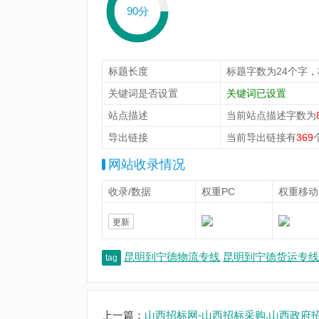
90分
标题长度
标题字数为24个字
关键词是否设置
关键词已设置
站点描述
当前站点描述字数为
导出链接
当前导出链接有
369
网站收录情况
收录/数据
权重PC
权重移动
更新
昆明到宁德物流专线
昆明到宁德货运专线
tag
上一篇：
山西招标网-山西招标采购,山西政府