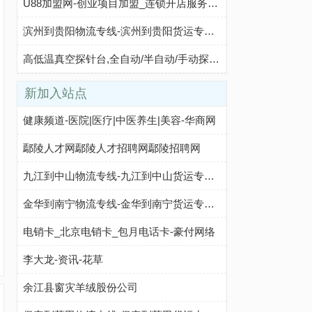
U88加盟网-创业项目加盟_连锁开店服务平台
滨州到贵阳物流专线-滨州到贵阳货运专线-滨州至贵阳物流公司-就发物流网
高低温真空探针台,全自动/半自动/手动探针台-杭州非科科技
新加入站点
健康频道-医院|医疗|中医养生|美容-华商网
鄢陵人才网鄢陵人才招聘网鄢陵招聘网
九江到中山物流专线-九江到中山货运专线-九江至中山物流公司-就发物流网
金华到南宁物流专线-金华到南宁货运专线-金华至南宁物流公司-就发物流网
电销卡_北京电销卡_包月电话卡-豪付网络
李大龙-资讯-花草
余江县窗灾羊绒股份公司