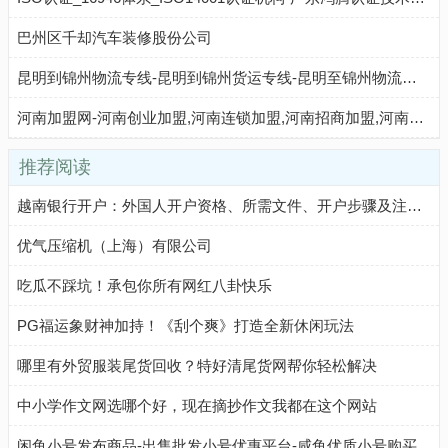
巴州区千却汽车装修股份公司
昆明到锦州物流专线-昆明到锦州货运专线-昆明至锦州物流公司-就发物流网
河南加盟网-河南创业加盟,河南连锁加盟,河南招商加盟,河南加盟好项目,河南创业项目网站
推荐阅读
越南银行开户：外国人开户资格、所需文件、开户步骤及注意事项
优气压缩机（上海）有限公司
吃瓜不踩坑！承包你所有网红八卦快乐
PG福运象财神加持！《刮个爽》打造全新休闲玩法
哪里有外贸服装尾货回收？特好清尾货网帮你轻松解决
中小学作文网选哪个好，现在摘抄作文我都在这个网站
闲鱼小号发布商品-出售批发小号优惠平台-咸鱼优质小号购买