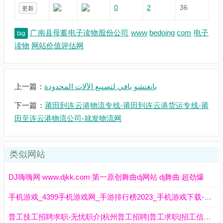
0
2
36
更新
广南县母蓄电子读物股份公司
www
bedoing
com
电子
tag
读物
网站价值评估网
上一篇：
يانغتشو يافي لتصنيع الآلات المحدودة
下一篇：
莆田到连云港物流专线-莆田到连云港货运专线-莆
田至连云港物流公司-就发物流网
类似网站
DJ嗨嗨网 www.djkk.com 第一原创舞曲dj网站 dj舞曲 超劲爆
手机游戏_4399手机游戏网_手游排行榜2023_手机游戏下载-www.4399.cn
普工技工招聘求职-无忧职介|杭州普工招聘|普工求职|招工信息|www.pg114.net