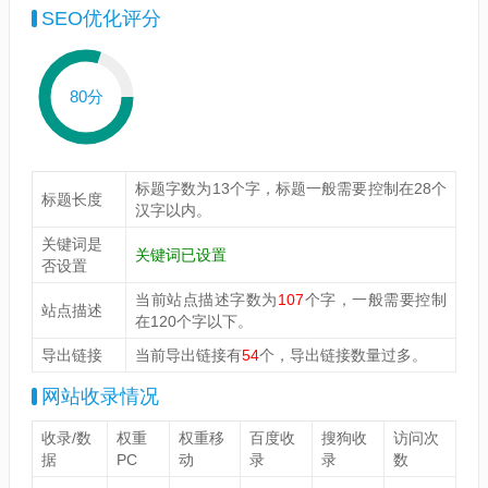
SEO优化评分
80分
标题字数为13个字，标题一般需要控制在28个
标题长度
汉字以内。
关键词是
关键词已设置
否设置
当前站点描述字数为
107
个字，一般需要控制
站点描述
在120个字以下。
导出链接
当前导出链接有
54
个，导出链接数量过多。
网站收录情况
收录/数
权重
权重移
百度收
搜狗收
访问次
据
PC
动
录
录
数