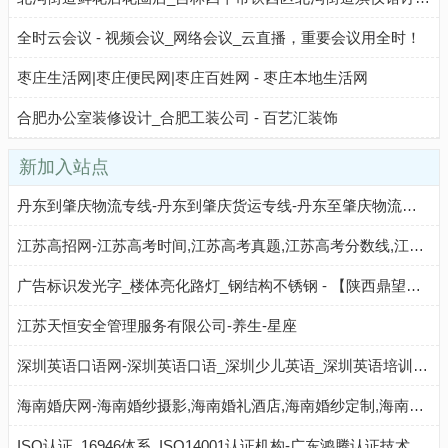
全时云会议 - 视频会议_网络会议_云直播，重要会议用全时！
枣庄生活网|枣庄便民网|枣庄百姓网 - 枣庄本地生活网
合肥办公室装修设计_合肥工装公司 - 百艺汇装饰
新加入站点
丹东到肇庆物流专线-丹东到肇庆货运专线-丹东至肇庆物流公司-就发物流网
江苏高招网-江苏高考时间,江苏高考真题,江苏高考分数线,江苏高考录取查询,北京高考志愿填报,江苏高考成绩查询
广告标识发光字_楼体亮化路灯_钢结构不锈钢 - 【陕西鼎望光电工程有限公司】
江苏天恒安全管理服务有限公司-养生-星座
深圳英语口语网-深圳英语口语_深圳少儿英语_深圳英语培训机构_深圳最好的英语学习网站
海南婚庆网-海南婚纱摄影,海南婚礼酒店,海南婚纱定制,海南婚礼跟拍,海南婚礼策划,海南婚庆公司
ISO认证_16946体系_ISO14001认证机构-广东鸿腾认证技术服务有限公司