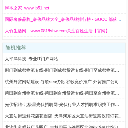
脚本之家_www.jb51.net
国际奢侈品牌_奢侈品牌大全_奢侈品牌排行榜 - GUCCI部落奢侈品牌网http://www.gucciblog.net
大竹生活网—www.0818shw.com关注百姓生活【官网】
随机推荐
太平洋科技_专业IT门户网站
荆门到成都物流专线-荆门到成都货运专线-荆门至成都物流公司-就发物流网
杭州外贸网站建设-谷歌seo优化-谷歌竞价推广-外贸推广公司
莆田到台州物流专线-莆田到台州货运专线-莆田至台州物流公司-就发物流网
光伏招聘-北极星光伏招聘网-光伏行业人才招聘求职找工作网站
大直沽街道鲜花店花圈店_天津河东区大直沽街道殡仪馆订花圈代送花圈配送服务(地址、电话、配送范围)
北沟街道鲜花店花圈店_吉林四平市铁西区北沟街道殡仪馆订花圈代送花圈配送服务(地址、电话、配送范围)