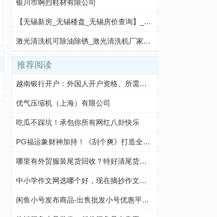
银川市啊烈鞋材有限公司
【无锡新房_无锡楼盘_无锡房价查询】_无锡新房网-365淘房
激光清洗机可除油除锈_激光清洗机厂家价格详询-圣同智能激光
推荐阅读
越南银行开户：外国人开户资格、所需文件、开户步骤及注意事项
优气压缩机（上海）有限公司
吃瓜不踩坑！承包你所有网红八卦快乐
PG福运象财神加持！《刮个爽》打造全新休闲玩法
哪里有外贸服装尾货回收？特好清尾货网帮你轻松解决
中小学作文网选哪个好，现在摘抄作文我都在这个网站
闲鱼小号发布商品-出售批发小号优惠平台-咸鱼优质小号购买