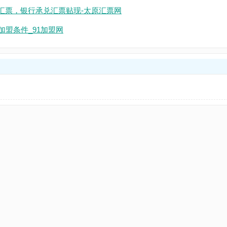
汇票，银行承兑汇票贴现-太原汇票网
加盟条件_91加盟网