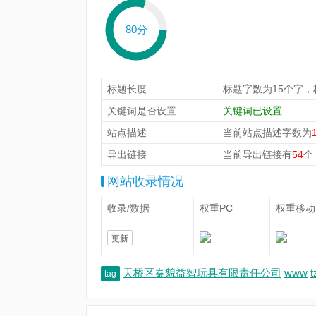
80分
标题长度
标题字数为15个字，
关键词是否设置
关键词已设置
站点描述
当前站点描述字数为
导出链接
当前导出链接有
54
个
网站收录情况
收录/数据
权重PC
权重移动
更新
天桥区秦貌益智玩具有限责任公司
www
t
tag