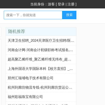
当前身份：游客 [
登录
|
注册
]
搜索
随机推荐
天津卫生招聘_2024天津医疗卫生招聘/医院招聘_天津中公医疗卫生网
河南会计网-河南会计初级职称考试报名,河南注册会计师报名条件,河南中级会计师考试试题,河南初级会计打印准考证入口官网,河南初级会计查成绩入口
超高聚乙烯纤维_聚乙烯纤维无纬布_超高聚乙烯短纤维 - 【广州三物科技有限公司】
上海外国语大学国际本科【校方直招】_上海外国语大学2+2国际本科_上海外国语大学2+2出国留学班——上海外国语大学国际班招生报名处
郑州汇瑞埔电子技术有限公司
杭州到廊坊物流专线-杭州到廊坊货运公司-诚速达物流
福州彩福珠宝有限公司