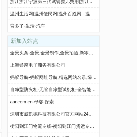
浙江浙江宁波第三代试管婴儿费用|浙江浙江宁波试管婴儿成功率|浙江浙江宁波试管医院 - 新生代试管网
温州生活网|温州便民网|温州百姓网 - 温州本地生活网
背多了-生活-汽车
新加入站点
全景头条-全景,全景制作,全景拍摄,新零售场景,720全景,全景头条-建材之家 JC68.COM®
上海镁谟电子商务有限公司
蚂蚁导航-蚂蚁网址导航,精选网站名录,绿色网址导航,实用网站大全
自净型防火柜-无管自净型试剂柜-全智能气瓶柜-无锡昱邦安保科技有限公司
aar.com.cn-母婴-探索
深圳市威凯德科技有限公司官方网站24小时服务热线;18682000278,15012650071家居物联网门禁防盗系统,保险柜防盗报警系统,机器人乘梯系统,“veekdee”品牌停车场,电梯,RFID,ic卡电梯系统,电梯门禁,ic卡电梯,刷卡电梯,电梯ic卡,电梯门禁,对讲联动电梯,电梯门禁系统生产企业ic卡电梯系统,ic卡电梯,ic卡电梯管理系统,刷卡电梯,电梯ic卡,电梯ic卡,智能电梯,电
衡阳到江门物流专线-衡阳到江门货运专线-衡阳至江门物流公司-就发物流网