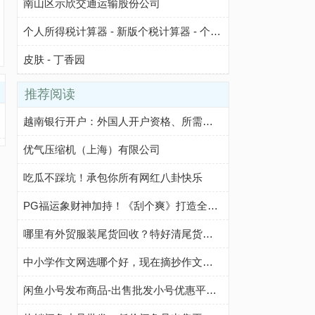
南山区示欣交通运输股份公司
个人所得税计算器 - 新版个税计算器 - 个人所得税计算方法
皮肤 - 丁香园
推荐阅读
越南银行开户：外国人开户资格、所需文件、开户步骤及注意事项
优气压缩机（上海）有限公司
吃瓜不踩坑！承包你所有网红八卦快乐
PG福运象财神加持！《刮个爽》打造全新休闲玩法
哪里有外贸服装尾货回收？特好清尾货网帮你轻松解决
中小学作文网选哪个好，现在摘抄作文我都在这个网站
闲鱼小号发布商品-出售批发小号优惠平台-咸鱼优质小号购买