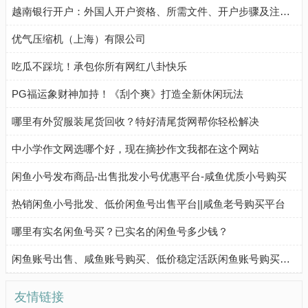
越南银行开户：外国人开户资格、所需文件、开户步骤及注意事项
优气压缩机（上海）有限公司
吃瓜不踩坑！承包你所有网红八卦快乐
PG福运象财神加持！《刮个爽》打造全新休闲玩法
哪里有外贸服装尾货回收？特好清尾货网帮你轻松解决
中小学作文网选哪个好，现在摘抄作文我都在这个网站
闲鱼小号发布商品-出售批发小号优惠平台-咸鱼优质小号购买
热销闲鱼小号批发、低价闲鱼号出售平台||咸鱼老号购买平台
哪里有实名闲鱼号买？已实名的闲鱼号多少钱？
闲鱼账号出售、咸鱼账号购买、低价稳定活跃闲鱼账号购买流程
友情链接