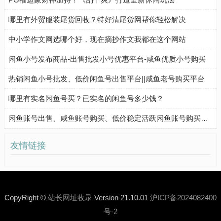
哪里有外贸服装尾货回收？特好清尾货网帮你轻松解决
中小学作文网选哪个好，现在摘抄作文我都在这个网站
闲鱼小号发布商品-出售批发小号优惠平台-咸鱼优质小号购买
热销闲鱼小号批发、低价闲鱼号出售平台||咸鱼老号购买平台
哪里有实名闲鱼号买？已实名的闲鱼号多少钱？
闲鱼账号出售、咸鱼账号购买、低价稳定活跃闲鱼账号购买流程
友情链接
CopyRight ©
站长网址收录
Version 21.10.01
沪ICP备2024082400
号-2