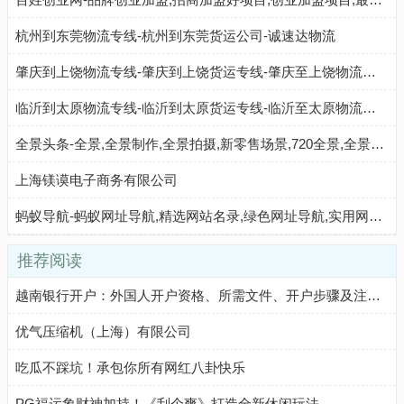
杭州到东莞物流专线-杭州到东莞货运公司-诚速达物流
肇庆到上饶物流专线-肇庆到上饶货运专线-肇庆至上饶物流公司-就发物流网
临沂到太原物流专线-临沂到太原货运专线-临沂至太原物流公司-就发物流网
全景头条-全景,全景制作,全景拍摄,新零售场景,720全景,全景头条-建材之家 JC68.COM®
上海镁谟电子商务有限公司
蚂蚁导航-蚂蚁网址导航,精选网站名录,绿色网址导航,实用网站大全
推荐阅读
越南银行开户：外国人开户资格、所需文件、开户步骤及注意事项
优气压缩机（上海）有限公司
吃瓜不踩坑！承包你所有网红八卦快乐
PG福运象财神加持！《刮个爽》打造全新休闲玩法