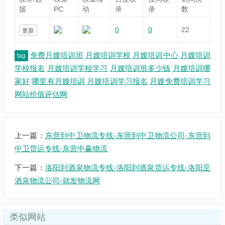
据
PC
动
录
录
数
0
0
22
更新
免费月嫂培训班
月嫂培训学校
月嫂培训中心
月嫂培训
tag
学校报名
月嫂培训学校学习
月嫂培训班多少钱
月嫂培训哪
家好
哪里有月嫂培训
月嫂培训学习报名
月嫂免费培训学习
网站价值评估网
上一篇：
东营到中卫物流专线-东营到中卫物流公司-东营到
中卫货运专线-东营中赢物流
下一篇：
洛阳到酒泉物流专线-洛阳到酒泉货运专线-洛阳至
酒泉物流公司-就发物流网
类似网站