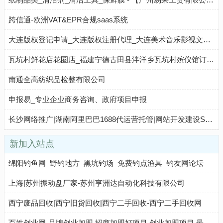
跨信通-欧洲VAT&EPR合规saas系统
大连版权登记申请_大连版权注册代理_大连美术音乐影视文字版权保护-大连版权服务公司
瓦坑村鲜花店花圈店_福建宁德古田县泮洋乡瓦坑村殡仪馆订花圈代送花圈配送服务(地址、电话、配送范围)
南通全高纺织品检整有限公司
申报易_专业企业商务咨询、政府项目申报
长沙网络推广|湖南阿里巴巴1688代运营托管|网站开发建设SEO|抖音运营推广公司
新加入站点
绵阳钓鱼网_野钓地方_黑坑钓场_免费钓点渔具_钓友网论坛
上海|苏州振动盘厂家-苏州亨洲达自动化科技有限公司
西宁废品回收|西宁旧货回收|西宁二手回收-西宁二手回收网
百姓创业网-品牌创业加盟,招商加盟好项目,创业加盟项目,最新招商加盟项目,正规的招商加盟网