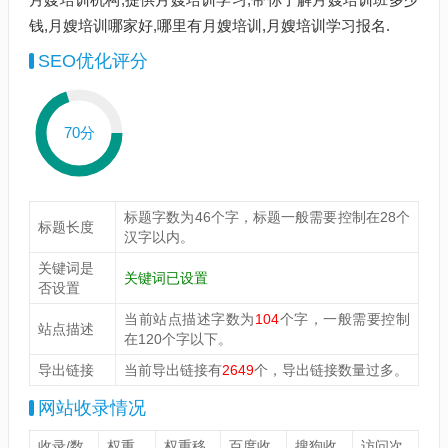
钱,月嫂培训哪家好,哪里有月嫂培训,月嫂培训学习报名.
SEO优化评分
70分
标题字数为46个字，标题一般需要控制在28个
标题长度
汉字以内。
关键词是
关键词已设置
否设置
当前站点描述字数为
104
个字，一般需要控制
站点描述
在120个字以下。
导出链接
当前导出链接有
2649
个，导出链接数量过多。
网站收录情况
收录/数
权重
权重移
百度收
搜狗收
访问次