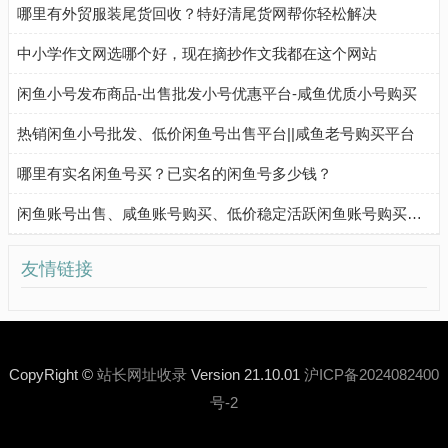
哪里有外贸服装尾货回收？特好清尾货网帮你轻松解决
中小学作文网选哪个好，现在摘抄作文我都在这个网站
闲鱼小号发布商品-出售批发小号优惠平台-咸鱼优质小号购买
热销闲鱼小号批发、低价闲鱼号出售平台||咸鱼老号购买平台
哪里有实名闲鱼号买？已实名的闲鱼号多少钱？
闲鱼账号出售、咸鱼账号购买、低价稳定活跃闲鱼账号购买流程
友情链接
CopyRight ©
站长网址收录
Version 21.10.01
沪ICP备2024082400
号-2