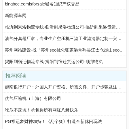
bingbee.comisforsale域名知识产权交易
新能源车网
临沂到果洛物流专线-临沂到果洛物流公司-临沂到果洛货运专线-临沂中赢物流
油气分离器厂家，专业生产空压机三滤工业滤清器定制—兴达滤清器有限公司
苏州网站建设-找「苏州seo优化张家港常熟吴江太仓昆山seo营销型网站建设」来苏州蓝戈链企科技公司
揭阳到宿迁物流专线-揭阳到宿迁货运公司-顺邦物流
推荐阅读
越南银行开户：外国人开户资格、所需文件、开户步骤及注意事项
优气压缩机（上海）有限公司
吃瓜不踩坑！承包你所有网红八卦快乐
PG福运象财神加持！《刮个爽》打造全新休闲玩法