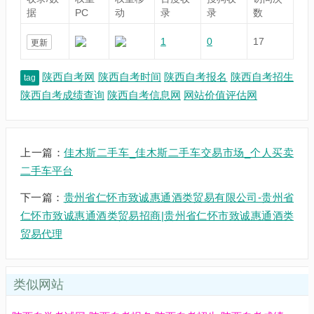
据
PC
动
录
录
数
1
0
17
更新
陕西自考网
陕西自考时间
陕西自考报名
陕西自考招生
tag
陕西自考成绩查询
陕西自考信息网
网站价值评估网
上一篇：
佳木斯二手车_佳木斯二手车交易市场_个人买卖
二手车平台
下一篇：
贵州省仁怀市致诚惠通酒类贸易有限公司-贵州省
仁怀市致诚惠通酒类贸易招商|贵州省仁怀市致诚惠通酒类
贸易代理
类似网站