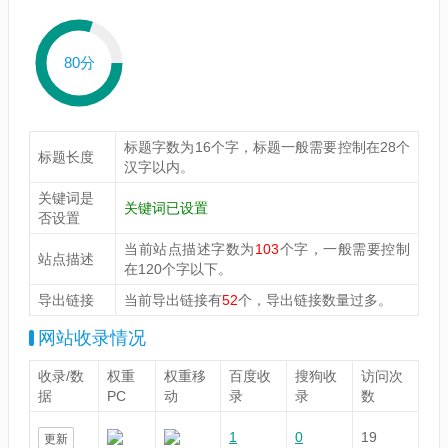
80分
标题字数为16个字，标题一般需要控制在28个
标题长度
汉字以内。
关键词是
关键词已设置
否设置
当前站点描述字数为
103
个字，一般需要控制
站点描述
在120个字以下。
导出链接
当前导出链接有
52
个，导出链接数量过多。
网站收录情况
收录/数
权重
权重移
百度收
搜狗收
访问次
据
PC
动
录
录
数
1
0
19
更新