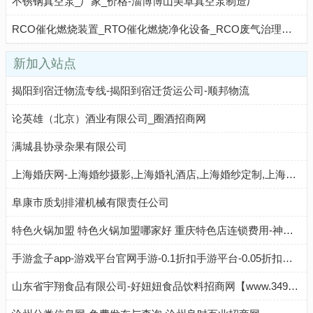
不锈钢真空泵_厂家_价格-淄博博山美卓真空泵制造厂
RCO催化燃烧装置_RTO催化燃烧净化设备_RCO废气治理厂家-山东本蓝环保设备科技有限公司
新加入站点
揭阳到宿迁物流专线-揭阳到宿迁货运公司-顺邦物流
论英雄（北京）酒业有限公司_圈酒招商网
满城县协录杂果有限公司
上海婚庆网-上海婚纱摄影,上海婚礼酒店,上海婚纱定制,上海婚礼跟拍,上海婚礼策划,上海婚庆公司
阜康市质划排灌机械有限责任公司
特色火锅加盟 特色火锅加盟哪家好 重庆特色店连锁费用-神州加盟网
手游盒子app-游戏平台官网手游-0.1折扣手游平台-0.05折扣手游-Q友之家
山东省宇翔食品有限公司-好妞妞食品饮料招商网【www.3490.CN】