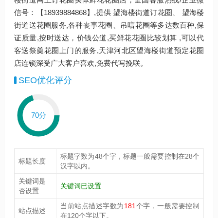
信号：【18939884868】,提供 望海楼街道订花圈、 望海楼
街道送花圈服务,各种丧事花圈、吊唁花圈等多达数百种,保
证质量,按时送达，价钱公道,买鲜花花圈比较划算 ,可以代
客送祭奠花圈上门的服务,天津河北区望海楼街道预定花圈
店连锁深受广大客户喜欢,免费代写挽联。
SEO优化评分
70分
标题字数为48个字，标题一般需要控制在28个
标题长度
汉字以内。
关键词是
关键词已设置
否设置
当前站点描述字数为
181
个字，一般需要控制
站点描述
在120个字以下。