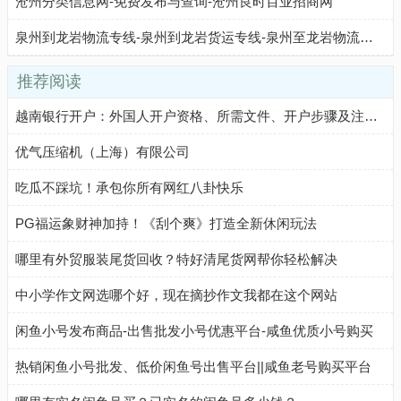
沧州分类信息网-免费发布与查询-沧州良时百业招商网
泉州到龙岩物流专线-泉州到龙岩货运专线-泉州至龙岩物流公司-就发物流网
推荐阅读
越南银行开户：外国人开户资格、所需文件、开户步骤及注意事项
优气压缩机（上海）有限公司
吃瓜不踩坑！承包你所有网红八卦快乐
PG福运象财神加持！《刮个爽》打造全新休闲玩法
哪里有外贸服装尾货回收？特好清尾货网帮你轻松解决
中小学作文网选哪个好，现在摘抄作文我都在这个网站
闲鱼小号发布商品-出售批发小号优惠平台-咸鱼优质小号购买
热销闲鱼小号批发、低价闲鱼号出售平台||咸鱼老号购买平台