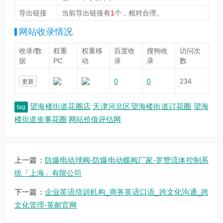
导出链接
当前导出链接有
1
个，相对合理。
网站收录情况
收录/数
权重
权重移
百度收
搜狗收
访问次
据
PC
动
录
录
数
0
0
234
更新
望海楼街道花圈店
天津河北区望海楼街道订花圈
望海
tag
楼街道丧事花圈
网站价值评估网
上一篇：
防爆电动球阀-防爆电动蝶阀厂家-罗赞流体控制系
统「上海」有限公司
下一篇：
企业英语培训机构_商务英语口语_跨文化沟通_跨
文化管理-英耐官网