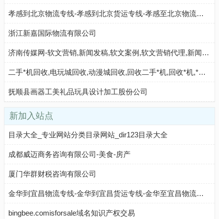
孝感到北京物流专线-孝感到北京货运专线-孝感至北京物流公司-就发物流网
浙江新嘉国际物流有限公司
济南传媒网-软文营销,新闻发稿,软文案例,软文营销代理,新闻软文发稿平台
二手*机回收,电玩城回收,动漫城回收,回收二手*机,回收*机,*机回收,VR回收,儿童机回收,广场游乐设备回收,回收VR,回收儿童机,回收娃娃机,淘气堡回收,娃娃机回收_广州李子科技有限公司 - 八方资源网
抚顺县画器工美礼品玩具设计加工股份公司
新加入站点
目录大全_专业网站分类目录网站_dir123目录大全
成都威迈商务咨询有限公司-美食-房产
厦门华群财税咨询有限公司
金华到宜昌物流专线-金华到宜昌货运专线-金华至宜昌物流公司-就发物流网
bingbee.comisforsale域名知识产权交易