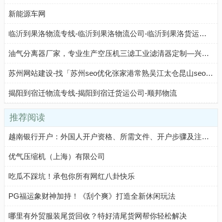
新能源车网
临沂到果洛物流专线-临沂到果洛物流公司-临沂到果洛货运专线-临沂中赢物流
油气分离器厂家，专业生产空压机三滤工业滤清器定制—兴达滤清器有限公司
苏州网站建设-找「苏州seo优化张家港常熟吴江太仓昆山seo营销型网站建设」来苏州蓝戈链企科技公司
揭阳到宿迁物流专线-揭阳到宿迁货运公司-顺邦物流
推荐阅读
越南银行开户：外国人开户资格、所需文件、开户步骤及注意事项
优气压缩机（上海）有限公司
吃瓜不踩坑！承包你所有网红八卦快乐
PG福运象财神加持！《刮个爽》打造全新休闲玩法
哪里有外贸服装尾货回收？特好清尾货网帮你轻松解决