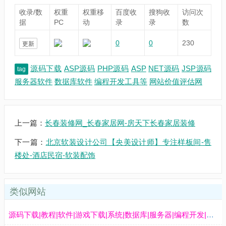
收录/数
权重
权重移
百度收
搜狗收
访问次
据
PC
动
录
录
数
0
0
230
更新
源码下载
ASP源码
PHP源码
ASP
NET源码
JSP源码
tag
服务器软件
数据库软件
编程开发工具等
网站价值评估网
上一篇：
长春装修网_长春家居网-房天下长春家居装修
下一篇：
北京软装设计公司【央美设计师】专注样板间-售
楼处-酒店民宿-软装配饰
类似网站
源码下载|教程|软件|游戏下载|系统|数据库|服务器|编程开发|网络运营|技术文章 - 好吧啦网