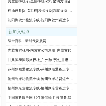
真空搅拌机-行星搅拌机-双行星动力混合机-广州市番禺区源创化工设备厂
榨油设备|油脂工程|浸出设备|精炼设备|郑州企鹅粮油机械有限公司
沈阳到钦州物流专线-沈阳到钦州货运专线-沈阳物流公司-就发物流网
新加入站点
综合百科 - 新时代发展网
内蒙古财税网-内蒙古公司注册_内蒙古代理记账_内蒙古工商代办_内蒙古商标注册_内蒙古代办营业执照_内蒙古代理注册公司
甘肃国泰国际旅行社_兰州旅行社_甘肃旅行社
苏州到昭通物流专线-苏州到昭通货运专线-苏州至昭通物流公司-就发物流网
沧州到潍坊物流专线-沧州到潍坊货运专线-沧州至潍坊物流公司-就发物流网
柳州到东营物流专线-柳州到东营货运专线-柳州至东营物流公司-就发物流网
中国家政服务网-找住家保姆,月嫂服务,保洁服务,医院护工,陪护老人,育儿嫂公司,家政服务网站