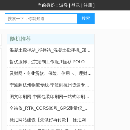
当前身份：游客 [
登录
|
注册
]
搜索
随机推荐
混凝土搅拌站_搅拌站_混凝土搅拌机_郑州昌利建机
哲优服饰-北京定制工作服,T恤衫,POLO衫,卫衣,标志服定制LOGO源头厂家
及财网 - 专业贷款、保险、信用卡、理财财金知识平台！
宁波到杭州物流专线-宁波到杭州货运专线-宁波至杭州物流公司-就发物流网
图文印刷网-中国包装印刷网一站式印刷服务平台
全站仪_RTK_CORS账号_GPS测量仪_水准仪_经纬仪_垂准仪_测距仪【测绘仪器销售/租赁/维修/检定】南京环球测绘
徐汇网站建设【先做好再付款】_徐汇网络推广_徐汇网页设计【徐汇seo】深圳市深一网络科技有限公司