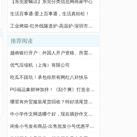
【东莞爱喊话】东莞分类信息网商家中心
生活百事通-爱上百事通，生活真轻松！
工业烤箱-红外线隧道炉-高温炉-深圳市兴海诚电热科技有限公司 - 八方资源网
推荐阅读
越南银行开户：外国人开户资格、所需文件、开户步骤及注意事项
优气压缩机（上海）有限公司
吃瓜不踩坑！承包你所有网红八卦快乐
PG福运象财神加持！《刮个爽》打造全新休闲玩法
哪里有外贸服装尾货回收？特好清尾货网帮你轻松解决
中小学作文网选哪个好，现在摘抄作文我都在这个网站
闲鱼小号发布商品-出售批发小号优惠平台-咸鱼优质小号购买