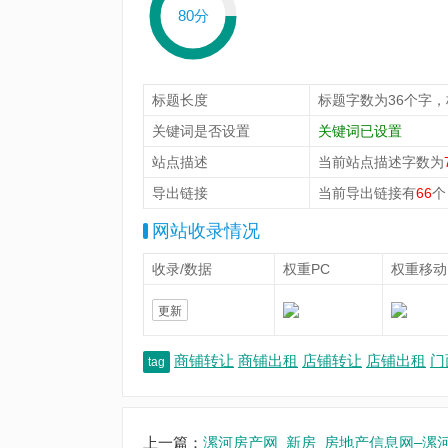
80分
标题长度
标题字数为36个字
关键词是否设置
关键词已设置
站点描述
当前站点描述字数为
导出链接
当前导出链接有
66
个
网站收录情况
收录/数据
权重PC
权重移动
更新
商铺转让
商铺出租
店铺转让
店铺出租
门
tag
上一篇：
漯河房产网_新房_房地产信息网–漯