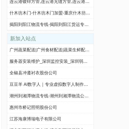
连云港镀锌方管,连云港无缝方管,连云港伸缩套管,连云港方矩管_山东重鑫致胜金属制品有限公司
什木坊木门-什木坊木门加盟-重庆什木坊门业有限公司
揭阳到阳江物流专线-揭阳到阳江货运专线-揭阳至阳江物流公司-就发物流网
新加入站点
广州蔬菜配送|广州食材配送|蔬菜生鲜配送|新鲜蔬菜配送-广州首宏蔬菜配送
服务器安装维护_深圳监控安装_深圳弱电工程_机房建设施工 - 八方资源网
全椒县冲遵衬衣股份公司
豆豆羊 AI数字人｜专业虚拟数字人制作软件与视频生成平台｜GEO矩阵系统赋能内容创作
潮州到湘潭物流专线-潮州到湘潭物流公司-潮州到湘潭货运专线-潮州建潮中赢物流
惠州市桥记照明股份公司
江苏海康博瑞电子有限公司