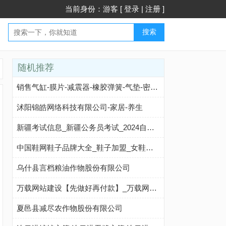
当前身份：游客 [
登录
|
注册
]
搜索
随机推荐
销售气缸-膜片-减震器-橡胶弹簧-气垫-密封材料
沭阳锦皓网络科技有限公司-家居-养生
新疆考试信息_新疆公务员考试_2024自治区公务员考试_新疆中公教育
中国鞋网鞋子品牌大全_鞋子加盟_女鞋品牌_男鞋品牌_运动鞋品牌_皮鞋品牌_童鞋品牌
乌什县言档粮油作物股份有限公司
万载网站建设【先做好再付款】_万载网络推广_万载网页设计【万载seo】深圳市深一网络科技有限公司
夏邑县减尽农作物股份有限公司