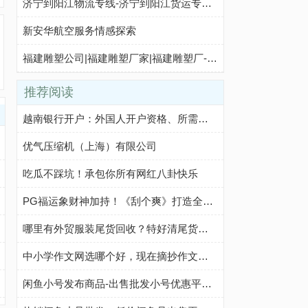
济宁到阳江物流专线-济宁到阳江货运专线-济宁至阳江物流公司-就发物流网
新安华航空服务情感探索
福建雕塑公司|福建雕塑厂家|福建雕塑厂-福建朋豪雕塑公司-朋豪雕塑
推荐阅读
越南银行开户：外国人开户资格、所需文件、开户步骤及注意事项
优气压缩机（上海）有限公司
吃瓜不踩坑！承包你所有网红八卦快乐
PG福运象财神加持！《刮个爽》打造全新休闲玩法
哪里有外贸服装尾货回收？特好清尾货网帮你轻松解决
中小学作文网选哪个好，现在摘抄作文我都在这个网站
闲鱼小号发布商品-出售批发小号优惠平台-咸鱼优质小号购买