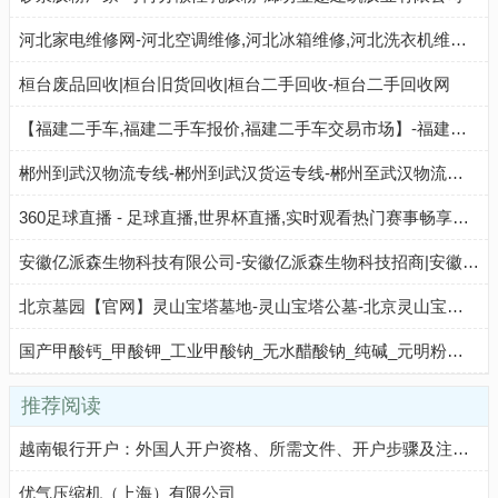
河北家电维修网-河北空调维修,河北冰箱维修,河北洗衣机维修,河北热水器维修,河北燃气灶维修,河北家电维修公司
桓台废品回收|桓台旧货回收|桓台二手回收-桓台二手回收网
【福建二手车,福建二手车报价,福建二手车交易市场】-福建二手车网
郴州到武汉物流专线-郴州到武汉货运专线-郴州至武汉物流公司-就发物流网
360足球直播 - 足球直播,世界杯直播,实时观看热门赛事畅享体育激情
安徽亿派森生物科技有限公司-安徽亿派森生物科技招商|安徽亿派森生物科技代理
北京墓园【官网】灵山宝塔墓地-灵山宝塔公墓-北京灵山宝塔陵园
国产甲酸钙_甲酸钾_工业甲酸钠_无水醋酸钠_纯碱_元明粉公司-万克尔化工
推荐阅读
越南银行开户：外国人开户资格、所需文件、开户步骤及注意事项
优气压缩机（上海）有限公司