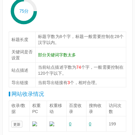
75分
标题字数为8个字，标题一般需要控制在28个
标题长度
汉字以内。
关键词是否
部分关键词字数太多
设置
当前站点描述字数为
74
个字，一般需要控制在
站点描述
120个字以下。
导出链接
当前导出链接有
3
个，相对合理。
网站收录情况
收录/数
权重
权重移
百度收
搜狗收
访问次
据
PC
动
录
录
数
0
0
199
更新