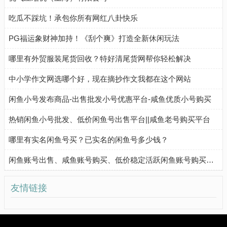
吃瓜不踩坑！承包你所有网红八卦快乐
PG福运象财神加持！《刮个爽》打造全新休闲玩法
哪里有外贸服装尾货回收？特好清尾货网帮你轻松解决
中小学作文网选哪个好，现在摘抄作文我都在这个网站
闲鱼小号发布商品-出售批发小号优惠平台-咸鱼优质小号购买
热销闲鱼小号批发、低价闲鱼号出售平台||咸鱼老号购买平台
哪里有实名闲鱼号买？已实名的闲鱼号多少钱？
闲鱼账号出售、咸鱼账号购买、低价稳定活跃闲鱼账号购买流程
友情链接