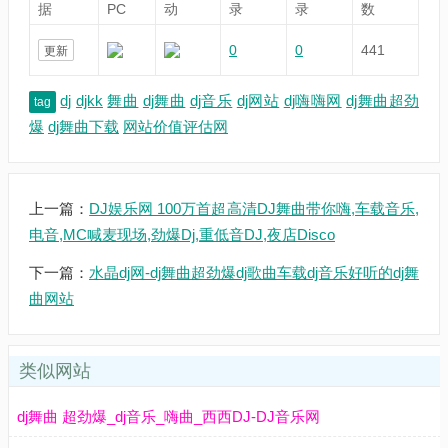
据
PC
动
录
录
数
0
0
441
更新
dj
djkk
舞曲
dj舞曲
dj音乐
dj网站
dj嗨嗨网
dj舞曲超劲
tag
爆
dj舞曲下载
网站价值评估网
上一篇：
DJ娱乐网 100万首超高清DJ舞曲带你嗨,车载音乐,
电音,MC喊麦现场,劲爆Dj,重低音DJ,夜店Disco
下一篇：
水晶dj网-dj舞曲超劲爆dj歌曲车载dj音乐好听的dj舞
曲网站
类似网站
dj舞曲 超劲爆_dj音乐_嗨曲_西西DJ-DJ音乐网