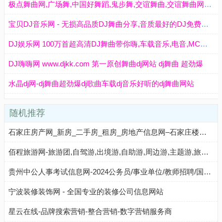
极点舞曲网,广场舞,中国好舞蹈,鬼步舞,交谊舞曲,交谊舞曲网站,交谊舞曲免费下载,dj舞曲免费下载,dj舞曲下载,舞曲大全,劲爆dj舞曲,好听的dj舞曲
宝贝DJ音乐网 - 无损高品质DJ舞曲分享,音质最好的DJ免费下载网站
DJ娱乐网 100万首超高清DJ舞曲带你嗨,车载音乐,电音,MC喊麦现场,劲爆Dj,重低音DJ,夜店Disco
DJ嗨嗨网 www.djkk.com 第一原创舞曲dj网站 dj舞曲 超劲爆
水晶dj网-dj舞曲超劲爆dj歌曲车载dj音乐好听的dj舞曲网站
随机推荐
石家庄房产网_新房_二手房_租房_房地产信息网–石家庄楼盘网
佰程旅游网-旅游团,自驾游,出境游,自助游,周边游,主题游,旅游线路推荐,中国旅游网站
贵州中公人事考试信息网-2024公务员/事业单位/教师招聘/国企招聘培训-贵州中公教育网
宁波装修装饰网 - 全国专业的装修公司信息网站
星云在线-品牌搜索营销-整合营销-数字营销服务商