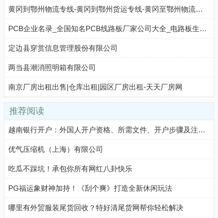
黄冈到鄂州物流专线-黄冈到鄂州货运专线-黄冈至鄂州物流公司-就发物流网
PCB企业名录_全国知名PCB线路板厂家公司大全_电路板生产企业汇总
定边县穿赏信息管理股份有限公司
两当县潮消照明箱有限公司
南京厂房出租出售|仓库出租|园区厂房出租-天天厂房网
推荐阅读
越南银行开户：外国人开户资格、所需文件、开户步骤及注意事项
优气压缩机（上海）有限公司
吃瓜不踩坑！承包你所有网红八卦快乐
PG福运象财神加持！《刮个爽》打造全新休闲玩法
哪里有外贸服装尾货回收？特好清尾货网帮你轻松解决