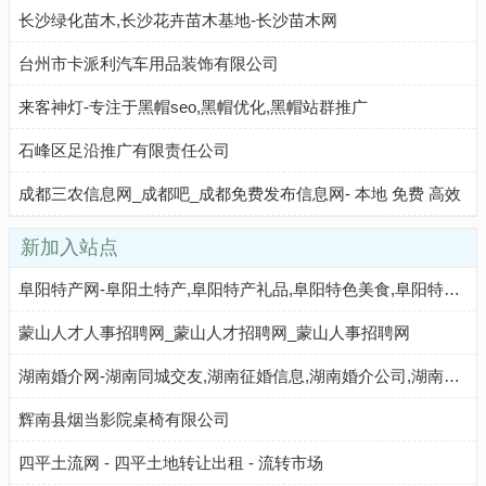
长沙绿化苗木,长沙花卉苗木基地-长沙苗木网
台州市卡派利汽车用品装饰有限公司
来客神灯-专注于黑帽seo,黑帽优化,黑帽站群推广
石峰区足沿推广有限责任公司
成都三农信息网_成都吧_成都免费发布信息网- 本地 免费 高效
新加入站点
阜阳特产网-阜阳土特产,阜阳特产礼品,阜阳特色美食,阜阳特产专卖店,阜阳特产批发市场
蒙山人才人事招聘网_蒙山人才招聘网_蒙山人事招聘网
湖南婚介网-湖南同城交友,湖南征婚信息,湖南婚介公司,湖南相亲找对象,湖南相亲交友网站
辉南县烟当影院桌椅有限公司
四平土流网 - 四平土地转让出租 - 流转市场