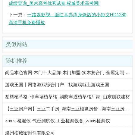
成绩查询_美术高考优秀试卷,权威美术高考网!
下一篇：
一路发影视 - 面红耳赤浑身燥热的小短文HD1280
高清手机免费播放
类似网站
随机推荐
尚品本色官网-木门十大品牌-木门加盟-实木复合门-全屋定制加盟
游戏王国丨网络游戏综合门户丨找游戏就上游戏王国
塑料植草格_停车场植草格_消防车道植草格厂家_山东朋联建材
【三亚房产网】三亚二手房_海南三亚楼盘房价 - 海南三亚房产网
zaxis-检漏仪-气密测试仪-工业检漏设备_zaxis检漏仪
滁州松诚密封件有限公司