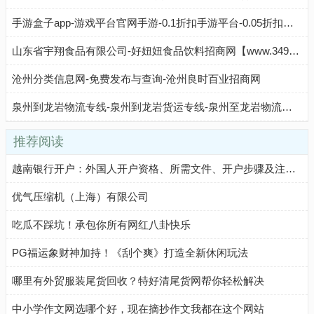
手游盒子app-游戏平台官网手游-0.1折扣手游平台-0.05折扣手游-Q友之家
山东省宇翔食品有限公司-好妞妞食品饮料招商网【www.3490.CN】
沧州分类信息网-免费发布与查询-沧州良时百业招商网
泉州到龙岩物流专线-泉州到龙岩货运专线-泉州至龙岩物流公司-就发物流网
推荐阅读
越南银行开户：外国人开户资格、所需文件、开户步骤及注意事项
优气压缩机（上海）有限公司
吃瓜不踩坑！承包你所有网红八卦快乐
PG福运象财神加持！《刮个爽》打造全新休闲玩法
哪里有外贸服装尾货回收？特好清尾货网帮你轻松解决
中小学作文网选哪个好，现在摘抄作文我都在这个网站