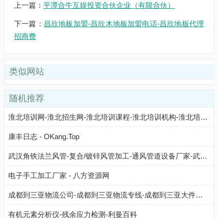
上一篇：
平潭合牛互娱投资合伙企业（有限合伙）
下一篇：
昌欣地板加盟-昌欣木地板加盟电话-昌欣地板代理
招商费
类似网站
随机推荐
淮北培训网-淮北招生网-淮北培训课程-淮北培训机构-淮北培训指南网
康丰日志 - OKang.Top
武汉角铁法兰风管-复合/镀锌风管加工-通风管道设备厂家-武汉东方顺
电子手工加工厂家 - 八方资源网
成都到三亚物流公司-成都到三亚物流专线-成都到三亚大件运输-江鑫物流
有机元素分析仪-残余应力检测-利曼百科