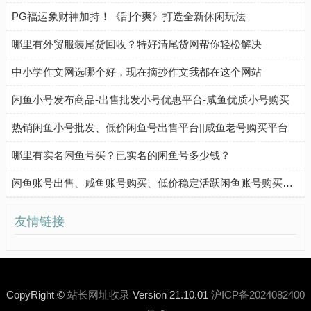
PG福运象财神加持！《刮个爽》打造全新休闲玩法
哪里有外贸服装尾货回收？特好清尾货网帮你轻松解决
中小学作文网选哪个好，现在摘抄作文我都在这个网站
闲鱼小号发布商品-出售批发小号优惠平台-咸鱼优质小号购买
热销闲鱼小号批发、低价闲鱼号出售平台||咸鱼老号购买平台
哪里有实名闲鱼号买？已实名的闲鱼号多少钱？
闲鱼账号出售、咸鱼账号购买、低价稳定活跃闲鱼账号购买流程
友情链接
CopyRight ©
站长网址收录
Version 21.10.01
沪ICP备2024082400