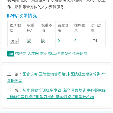
聘网站信息，为企业和求职者提供人才招聘、求职、找工
作、培训等全方位的人力资源服务。
网站收录情况
收录/数
权重
权重移
百度收
搜狗收
访问次
据
PC
动
录
录
数
0
0
174
更新
招聘网
人才网
求职
找工作
网站价值评估网
tag
上一篇：
医管攻略-医院营销管理培训-医院经营服务培训-华
夏医界网
下一篇：
新华月嫂培训班多少钱_新华月嫂培训中心哪家好
_新华免费月嫂培训学习报名-新华月嫂培训学校机构