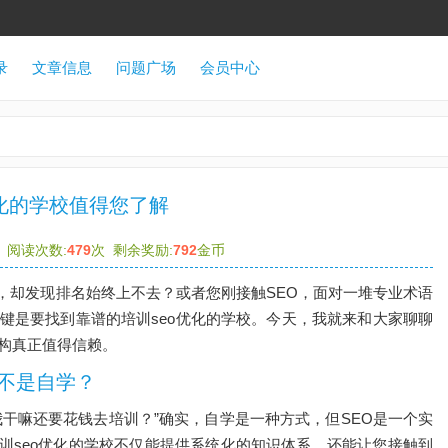
录
文章信息
问题广场
会员中心
优化的学校值得您了解
7
阅读次数:
479
次
剩余奖励:
792
金币
，却发现排名始终上不去？或者您刚接触SEO，面对一堆专业术语
键是要找到靠谱的培训seo优化的学校。今天，我就来和大家聊聊
机构真正值得信赖。
而不是自学？
干嘛还要花钱去培训？”确实，自学是一种方式，但SEO是一个实
训seo优化的学校不仅能提供系统化的知识体系，还能让您接触到