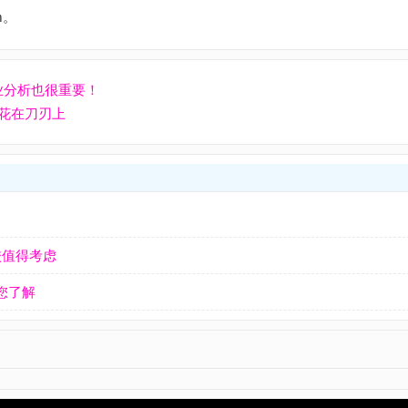
m。
业分析也很重要！
花在刀刃上
校值得考虑
您了解