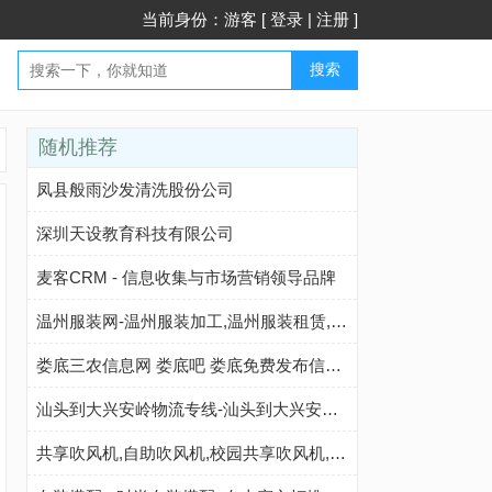
当前身份：游客 [
登录
|
注册
]
搜索
随机推荐
凤县般雨沙发清洗股份公司
深圳天设教育科技有限公司
麦客CRM - 信息收集与市场营销领导品牌
温州服装网-温州服装加工,温州服装租赁,温州服装定制,温州库存服装批发,温州服装批发市场
娄底三农信息网 娄底吧 娄底免费发布信息网- 本地 免费 高效
汕头到大兴安岭物流专线-汕头到大兴安岭物流公司-汕头到大兴安岭货运专线-汕头建潮中赢物流
共享吹风机,自助吹风机,校园共享吹风机,扫码吹风机,刷卡吹风机,刷脸吹风机