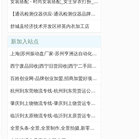
女装搭配 - 时尚女装搭配_女士穿衣打扮_女生服饰搭配_女士穿衣搭配网
【通讯检测仪器供应-通讯检测仪器品牌】通讯检测仪器价格查询-材料网
舒城县经济技术开发区祥英内衣加工店
新加入站点
上海|苏州振动盘厂家-苏州亨洲达自动化科技有限公司
西宁废品回收|西宁旧货回收|西宁二手回收-西宁二手回收网
百姓创业网-品牌创业加盟,招商加盟好项目,创业加盟项目,最新招商加盟项目,正规的招商加盟网
杭州到东莞物流专线-杭州到东莞货运公司-诚速达物流
肇庆到上饶物流专线-肇庆到上饶货运专线-肇庆至上饶物流公司-就发物流网
临沂到太原物流专线-临沂到太原货运专线-临沂至太原物流公司-就发物流网
全景头条-全景,全景制作,全景拍摄,新零售场景,720全景,全景头条-建材之家 JC68.COM®