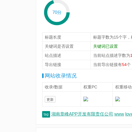
70分
标题长度
标题字数为15个字，
关键词是否设置
关键词已设置
站点描述
当前站点描述字数为
导出链接
当前导出链接有
54
个
网站收录情况
收录/数据
权重PC
权重移动
更新
湖南章峰APP开发有限责任公司
www
lov
tag