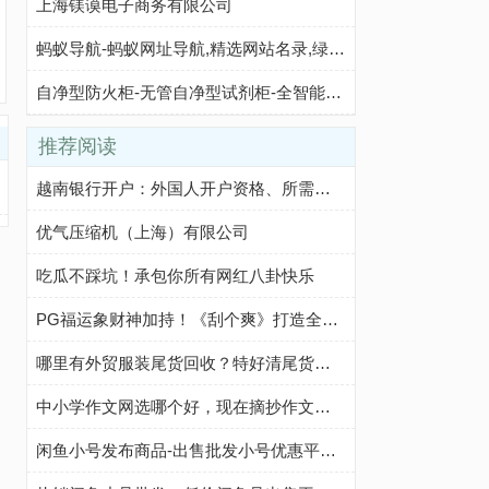
上海镁谟电子商务有限公司
蚂蚁导航-蚂蚁网址导航,精选网站名录,绿色网址导航,实用网站大全
自净型防火柜-无管自净型试剂柜-全智能气瓶柜-无锡昱邦安保科技有限公司
推荐阅读
越南银行开户：外国人开户资格、所需文件、开户步骤及注意事项
优气压缩机（上海）有限公司
吃瓜不踩坑！承包你所有网红八卦快乐
PG福运象财神加持！《刮个爽》打造全新休闲玩法
哪里有外贸服装尾货回收？特好清尾货网帮你轻松解决
中小学作文网选哪个好，现在摘抄作文我都在这个网站
闲鱼小号发布商品-出售批发小号优惠平台-咸鱼优质小号购买