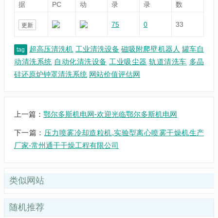
据
PC
动
录
录
数
75
0
33
更新
超高压清洗机
工业清洗设备
磁吸附爬壁机器人
罐车自
tag
动清洗系统
自动化清洗设备
工业吸尘器
轨道清洗车
多晶
硅还原炉钟罩清洗系统
网站价值评估网
上一篇：
鄂尔多斯机电网-欢迎光临鄂尔多斯机电网
下一篇：
压力喷雾冷却造粒机,实验型离心喷雾干燥机生产
厂家-常州通干干燥工程有限公司
类似网站
随机推荐