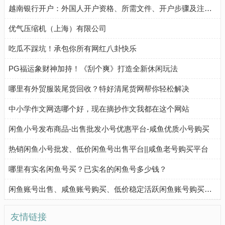
越南银行开户：外国人开户资格、所需文件、开户步骤及注意事项
优气压缩机（上海）有限公司
吃瓜不踩坑！承包你所有网红八卦快乐
PG福运象财神加持！《刮个爽》打造全新休闲玩法
哪里有外贸服装尾货回收？特好清尾货网帮你轻松解决
中小学作文网选哪个好，现在摘抄作文我都在这个网站
闲鱼小号发布商品-出售批发小号优惠平台-咸鱼优质小号购买
热销闲鱼小号批发、低价闲鱼号出售平台||咸鱼老号购买平台
哪里有实名闲鱼号买？已实名的闲鱼号多少钱？
闲鱼账号出售、咸鱼账号购买、低价稳定活跃闲鱼账号购买流程
友情链接