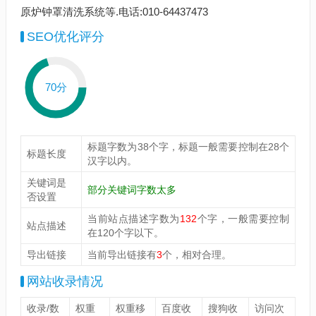
原炉钟罩清洗系统等.电话:010-64437473
SEO优化评分
70分
标题字数为38个字，标题一般需要控制在28个
标题长度
汉字以内。
关键词是
部分关键词字数太多
否设置
当前站点描述字数为
132
个字，一般需要控制
站点描述
在120个字以下。
导出链接
当前导出链接有
3
个，相对合理。
网站收录情况
收录/数
权重
权重移
百度收
搜狗收
访问次