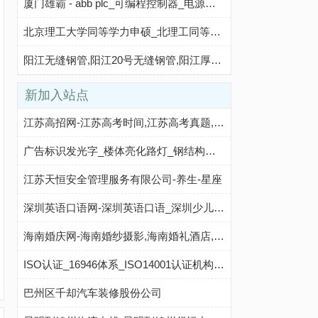
厦门雄霸 - abb plc_可编程控制器_电源模块
北京理工大学同等学力申硕_北理工同等学力招生/报名 - 在职硕士考研网
阳江无缝钢管,阳江20号无缝钢管,阳江厚壁无缝钢管,阳江热轧无缝钢管,阳江高压锅炉管,阳江圆钢厂家_山东御搜网络
新加入站点
江苏高招网-江苏高考时间,江苏高考真题,江苏高考分数线,江苏高考录取查询,北京高考志愿填报,江苏高考成绩查询
广告标识发光字_楼体亮化路灯_钢结构不锈钢 - 【陕西鼎望光电工程有限公司】
江苏天恒安全管理服务有限公司-养生-星座
深圳英语口语网-深圳英语口语_深圳少儿英语_深圳英语培训机构_深圳最好的英语学习网站
海南婚庆网-海南婚纱摄影,海南婚礼酒店,海南婚纱定制,海南婚礼跟拍,海南婚礼策划,海南婚庆公司
ISO认证_16946体系_ISO14001认证机构-广东鸿腾认证技术服务有限公司
巴州区千却汽车装修股份公司