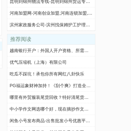
昆明到锦州物流专线-昆明到锦州货运专线-昆明至锦州物流公司-就发物流网
河南加盟网-河南创业加盟,河南连锁加盟,河南招商加盟,河南加盟好项目,河南创业项目网站
滨州家政服务公司-滨州找保姆护工护理养老服务中心
推荐阅读
越南银行开户：外国人开户资格、所需文件、开户步骤及注意事项
优气压缩机（上海）有限公司
吃瓜不踩坑！承包你所有网红八卦快乐
PG福运象财神加持！《刮个爽》打造全新休闲玩法
哪里有外贸服装尾货回收？特好清尾货网帮你轻松解决
中小学作文网选哪个好，现在摘抄作文我都在这个网站
闲鱼小号发布商品-出售批发小号优惠平台-咸鱼优质小号购买