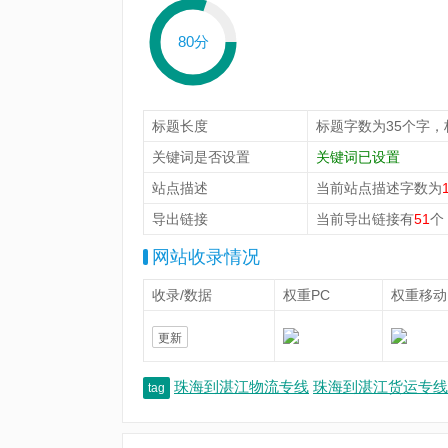
80分
标题长度
标题字数为35个字，
关键词是否设置
关键词已设置
站点描述
当前站点描述字数为
导出链接
当前导出链接有
51
个
网站收录情况
收录/数据
权重PC
权重移动
更新
珠海到湛江物流专线
珠海到湛江货运专线
tag