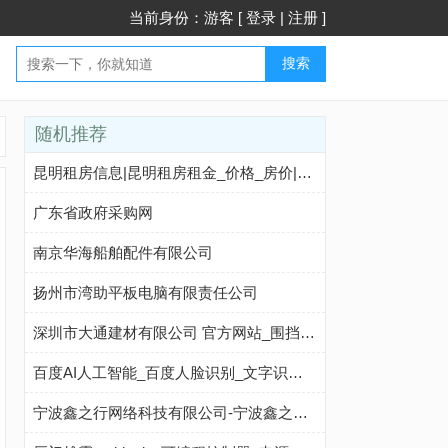
当前身份：游客 [
登录
|
注册
]
搜索
随机推荐
昆明租房信息|昆明租房租金_价格_房价|房产网-安居客租房网
广东省政府采购网
南京华海船舶配件有限公司
扬州市湾助平板电脑有限责任公司
深圳市大通建材有限公司 官方网站_围挡_A类/C类钢围挡_PVC围挡_高档绿植围挡_新型装配式围挡_工程围挡_建筑围挡_工地围挡_施工围挡_地铁围挡_深圳围挡厂家价格_围挡生产定制_围挡批发_围挡基础_工地大门
百度AI人工智能_百度人脸识别_文字识别_图像识别_语音识别
宁波鑫之行网络科技有限公司-宁波鑫之行网络科技有限公司