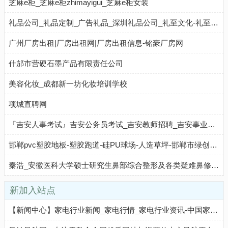
芝麻e柜_芝麻e柜zhimayigui_芝麻e柜女装
礼品公司_礼品定制_广告礼品_深圳礼品公司_礼至文化-礼至集团
广州厂房出租|厂房出租网|厂房出租信息-铭豪厂房网
什邡市营硬石墨产品有限责任公司
美容化妆_成都新一坊化妆培训学校
项城直聘网
『吉安人事考试』吉安公务员考试_吉安教师招聘_吉安事业单位招聘_政法干警_招警培训辅导_考试成绩查询-吉安华图教育网
邯郸pvc塑胶地板-塑胶跑道-硅PU球场-人造草坪-邯郸市绿创建材有限公司
秦浩_安徽医科大学硕士研究生鼻部综合整形及各类疑难鼻修复面部隐痕年轻化人中缩短幼态脸专家
新加入站点
【新闻中心】家电行业新闻_家电行情_家电行业资讯-中国家电网