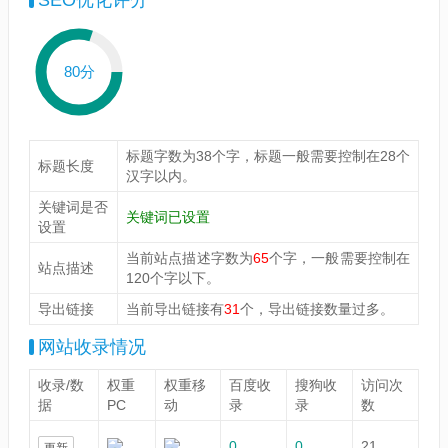
SEO优化评分
80分
标题字数为38个字，标题一般需要控制在28个
标题长度
汉字以内。
关键词是否
关键词已设置
设置
当前站点描述字数为
65
个字，一般需要控制在
站点描述
120个字以下。
导出链接
当前导出链接有
31
个，导出链接数量过多。
网站收录情况
收录/数
权重
权重移
百度收
搜狗收
访问次
据
PC
动
录
录
数
0
0
21
更新