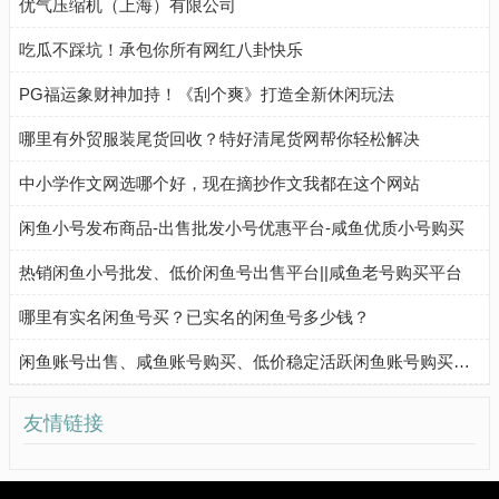
优气压缩机（上海）有限公司
吃瓜不踩坑！承包你所有网红八卦快乐
PG福运象财神加持！《刮个爽》打造全新休闲玩法
哪里有外贸服装尾货回收？特好清尾货网帮你轻松解决
中小学作文网选哪个好，现在摘抄作文我都在这个网站
闲鱼小号发布商品-出售批发小号优惠平台-咸鱼优质小号购买
热销闲鱼小号批发、低价闲鱼号出售平台||咸鱼老号购买平台
哪里有实名闲鱼号买？已实名的闲鱼号多少钱？
闲鱼账号出售、咸鱼账号购买、低价稳定活跃闲鱼账号购买流程
友情链接