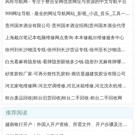
风铃导航网 - 专注于整合全网优质网址与资源的中文导航平台
999网址导航 - 最全的网址导航网站_影视_小说_音乐_工具一站直达
贵州国本酒业有限公司-贵州国本酒业招商|贵州国本酒业代理
上海戴尔笔记本电脑维修网点查询-本本修戴尔维修服务中心
徐州到长沙物流专线-徐州到长沙货运专线-徐州至长沙物流公司-就发物流网
白光看麻将隐形镜-看牌隐形眼镜多少钱-隐形扑克麻将牌哪里有卖-玲珑王镭射魔术
砂浆胶粉厂家-可再分散性乳胶粉-廊坊显越建筑胶业有限公司
河北家电维修网-河北空调维修,河北冰箱维修,河北洗衣机维修,河北热水器维修,河北燃气灶维修,河北家电维修公司
桓台废品回收|桓台旧货回收|桓台二手回收-桓台二手回收网
推荐阅读
越南银行开户：外国人开户资格、所需文件、开户步骤及注意事项