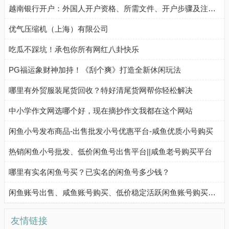
越南银行开户：外国人开户资格、所需文件、开户步骤及注意事项
优气压缩机（上海）有限公司
吃瓜不踩坑！承包你所有网红八卦快乐
PG福运象财神加持！《刮个爽》打造全新休闲玩法
哪里有外贸服装尾货回收？特好清尾货网帮你轻松解决
中小学作文网选哪个好，现在摘抄作文我都在这个网站
闲鱼小号发布商品-出售批发小号优惠平台-咸鱼优质小号购买
热销闲鱼小号批发、低价闲鱼号出售平台||咸鱼老号购买平台
哪里有实名闲鱼号买？已实名的闲鱼号多少钱？
闲鱼账号出售、咸鱼账号购买、低价稳定活跃闲鱼账号购买流程
友情链接