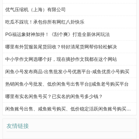
优气压缩机（上海）有限公司
吃瓜不踩坑！承包你所有网红八卦快乐
PG福运象财神加持！《刮个爽》打造全新休闲玩法
哪里有外贸服装尾货回收？特好清尾货网帮你轻松解决
中小学作文网选哪个好，现在摘抄作文我都在这个网站
闲鱼小号发布商品-出售批发小号优惠平台-咸鱼优质小号购买
热销闲鱼小号批发、低价闲鱼号出售平台||咸鱼老号购买平台
哪里有实名闲鱼号买？已实名的闲鱼号多少钱？
闲鱼账号出售、咸鱼账号购买、低价稳定活跃闲鱼账号购买流程
友情链接