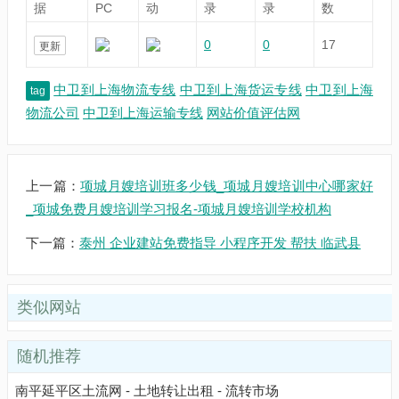
据
PC
动
录
录
数
0
0
17
更新
中卫到上海物流专线
中卫到上海货运专线
中卫到上海
tag
物流公司
中卫到上海运输专线
网站价值评估网
上一篇：
项城月嫂培训班多少钱_项城月嫂培训中心哪家好
_项城免费月嫂培训学习报名-项城月嫂培训学校机构
下一篇：
泰州 企业建站免费指导 小程序开发 帮扶 临武县
类似网站
随机推荐
南平延平区土流网 - 土地转让出租 - 流转市场