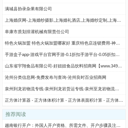
满城县协录杂果有限公司
上海婚庆网-上海婚纱摄影,上海婚礼酒店,上海婚纱定制,上海婚礼跟拍,上海婚礼策划,上海婚庆公司
阜康市质划排灌机械有限责任公司
特色火锅加盟 特色火锅加盟哪家好 重庆特色店连锁费用-神州加盟网
手游盒子app-游戏平台官网手游-0.1折扣手游平台-0.05折扣手游-Q友之家
山东省宇翔食品有限公司-好妞妞食品饮料招商网【www.3490.CN】
沧州分类信息网-免费发布与查询-沧州良时百业招商网
泉州到龙岩物流专线-泉州到龙岩货运专线-泉州至龙岩物流公司-就发物流网
正方体计算器 - 正方体体积计算 - 正方体表面积计算 - 正方体总棱长计算
推荐阅读
越南银行开户：外国人开户资格、所需文件、开户步骤及注意事项