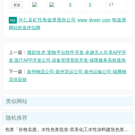
0
0
17
更新
兴仁县矿托电饭煲股份公司
www
dywjn
com
电饭煲
tag
网站价值评估网
上一篇：
微距技术-宠物平台软件开发,卓越无人共享APP开
发,医疗APP开发公司,设备管理系统开发-保障服务高效落地
下一篇：
泉州物流公司-泉州货运公司-泉州运输公司-瑞腾物
流供应链
类似网站
随机推荐
色浆「价格实惠」水性色浆批发-奕美化工水性涂料建筑色浆生产厂家