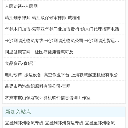
人民访谈--人民网
靖江刑事律师-靖江取保候审律师-戚桂刚
华鹤木门加盟-索菲亚华鹤门业加盟费-华鹤木门代理招商电话
长沙到临沧物流专线-长沙到临沧物流公司-长沙到临沧货运专线-长沙博文物流
阿里健康官网—让医疗健康普惠可及
食品资讯-食研汇
电动葫芦_搬运设备_高空作业平台-上海轶鹰起重机械有限公司-沪工牌
吕梁市悉洛纺织原料有限公司-官网
常熟市虞山镇霖银计算机软件信息咨询工作室
新加入站点
宜昌到郑州物流专线-宜昌到郑州货运专线-宜昌至郑州物流公司-就发物流网