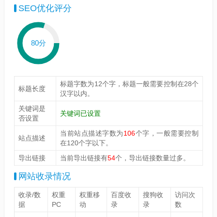
SEO优化评分
80分
标题字数为12个字，标题一般需要控制在28个
标题长度
汉字以内。
关键词是
关键词已设置
否设置
当前站点描述字数为
106
个字，一般需要控制
站点描述
在120个字以下。
导出链接
当前导出链接有
54
个，导出链接数量过多。
网站收录情况
收录/数
权重
权重移
百度收
搜狗收
访问次
据
PC
动
录
录
数