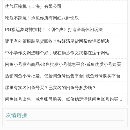
优气压缩机（上海）有限公司
吃瓜不踩坑！承包你所有网红八卦快乐
PG福运象财神加持！《刮个爽》打造全新休闲玩法
哪里有外贸服装尾货回收？特好清尾货网帮你轻松解决
中小学作文网选哪个好，现在摘抄作文我都在这个网站
闲鱼小号发布商品-出售批发小号优惠平台-咸鱼优质小号购买
热销闲鱼小号批发、低价闲鱼号出售平台||咸鱼老号购买平台
哪里有实名闲鱼号买？已实名的闲鱼号多少钱？
闲鱼账号出售、咸鱼账号购买、低价稳定活跃闲鱼账号购买流程
友情链接