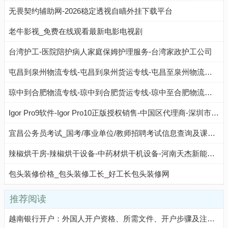
无畏契约辅助网-2026稳定透视自瞄外挂下载平台
老牛影视_免费在线观看最新电影电视剧
台湾护工-医院陪护病人家庭保姆护理服务-台湾家政护工公司
屯昌到泉州物流专线-屯昌到泉州货运专线-屯昌至泉州物流公司-就发物流网
琼中到合肥物流专线-琼中到合肥货运专线-琼中至合肥物流公司-就发物流网
Igor Pro9软件-Igor Pro10正版授权销售-中国区代理商-深圳市理泰仪器有限公司官网
宜昌公务员考试_国考/事业单位/教师招聘考试信息查询及课程培训
辣椒烘干房-辣椒烘干设备-中药材烘干机设备-河南天杰新能源科技有限公司
包头装修价格_包头装修工长_好工长包头装修网
推荐阅读
越南银行开户：外国人开户资格、所需文件、开户步骤及注意事项