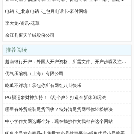
电销卡_北京电销卡_包月电话卡-豪付网络
李大龙-资讯-花草
余江县窗灾羊绒股份公司
推荐阅读
越南银行开户：外国人开户资格、所需文件、开户步骤及注意事项
优气压缩机（上海）有限公司
吃瓜不踩坑！承包你所有网红八卦快乐
PG福运象财神加持！《刮个爽》打造全新休闲玩法
哪里有外贸服装尾货回收？特好清尾货网帮你轻松解决
中小学作文网选哪个好，现在摘抄作文我都在这个网站
闲鱼小号发布商品-出售批发小号优惠平台-咸鱼优质小号购买