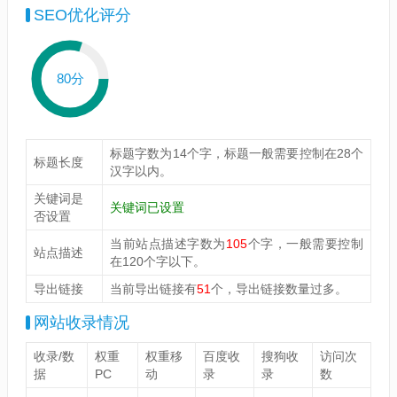
SEO优化评分
80分
标题字数为14个字，标题一般需要控制在28个
标题长度
汉字以内。
关键词是
关键词已设置
否设置
当前站点描述字数为
105
个字，一般需要控制
站点描述
在120个字以下。
导出链接
当前导出链接有
51
个，导出链接数量过多。
网站收录情况
收录/数
权重
权重移
百度收
搜狗收
访问次
据
PC
动
录
录
数