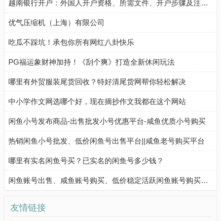
越南银行开户：外国人开户资格、所需文件、开户步骤及注意事项
优气压缩机（上海）有限公司
吃瓜不踩坑！承包你所有网红八卦快乐
PG福运象财神加持！《刮个爽》打造全新休闲玩法
哪里有外贸服装尾货回收？特好清尾货网帮你轻松解决
中小学作文网选哪个好，现在摘抄作文我都在这个网站
闲鱼小号发布商品-出售批发小号优惠平台-咸鱼优质小号购买
热销闲鱼小号批发、低价闲鱼号出售平台||咸鱼老号购买平台
哪里有实名闲鱼号买？已实名的闲鱼号多少钱？
闲鱼账号出售、咸鱼账号购买、低价稳定活跃闲鱼账号购买流程
友情链接