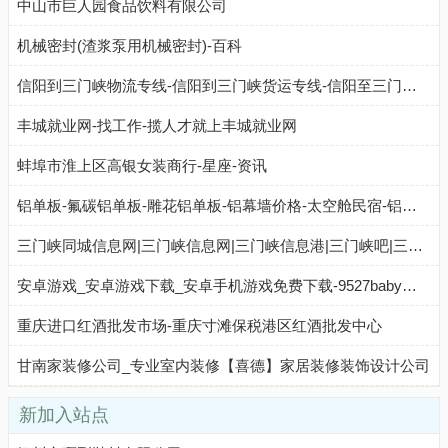
中山市巨人园食品饮料有限公司
机械密封(渣浆泵用机械密封)-百科
信阳到三门峡物流专线-信阳到三门峡货运专线-信阳至三门峡物流公司-就发物流网
丰城就业网-找工作-揽人才就上丰城就业网
蚌埠市淮上区高银女装商行-星座-资讯
铝单板-氟碳铝单板-雕花铝单板-铝幕墙价格-太空舱民宿-铝乐[厂家首选]
三门峡同城信息网|三门峡信息网|三门峡信息港|三门峡吧|三门峡分类信息网|三门峡生活网 专业门户
安卓游戏_安卓游戏下载_安卓手机游戏免费下载-9527baby手机游戏网
重庆进口红酒批发市场-重庆寸滩保税港区红酒批发中心
甘南家装修公司_专业室内装修【喜德】家居装修装饰设计公司
新加入站点