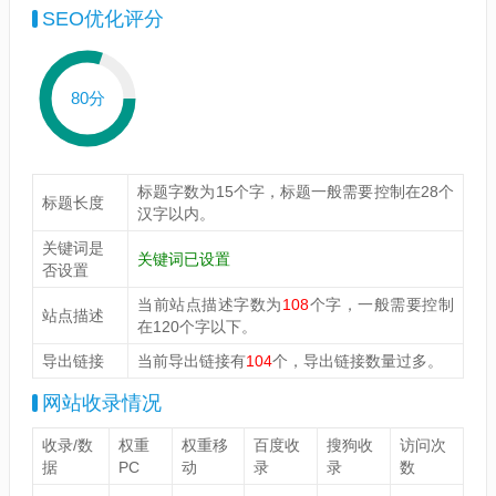
SEO优化评分
80分
标题字数为15个字，标题一般需要控制在28个
标题长度
汉字以内。
关键词是
关键词已设置
否设置
当前站点描述字数为
108
个字，一般需要控制
站点描述
在120个字以下。
导出链接
当前导出链接有
104
个，导出链接数量过多。
网站收录情况
收录/数
权重
权重移
百度收
搜狗收
访问次
据
PC
动
录
录
数