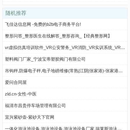
随机推荐
飞佳达信息网 -免费的b2b电子商务平台!
整形问答_整形医生在线解答_整形咨询_【经典整形网】
vr虚拟仿真培训软件_VR公安警务_VR消防_VR实训系统_VR多人对战
塑料阀门厂家_宁波宝蒂塑胶阀门有限公司
吊钩秤,防爆电子秤,电子地磅维修(常熟|江阴|张家港)-张家港友声称重设备有限公司
爱问合同屋
zld.cn-女性-中医
福清市昌贵停车场管理有限公司
宜兴紫砂壶-紫砂天下官网
一体化游泳池设备,游泳池设备,游泳池设备厂家,瑞莱斯游泳池设备厂家官网