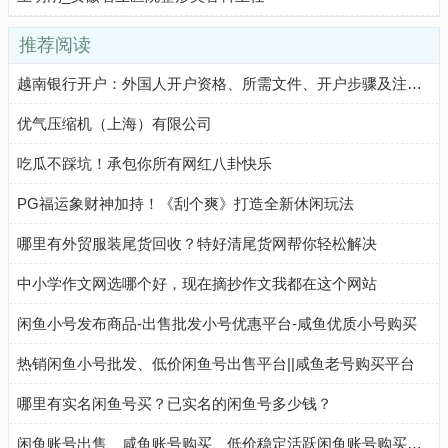
推荐阅读
越南银行开户：外国人开户资格、所需文件、开户步骤及注意事项
优气压缩机（上海）有限公司
吃瓜不踩坑！承包你所有网红八卦快乐
PG福运象财神加持！《刮个爽》打造全新休闲玩法
哪里有外贸服装尾货回收？特好清尾货网帮你轻松解决
中小学作文网选哪个好，现在摘抄作文我都在这个网站
闲鱼小号发布商品-出售批发小号优惠平台-咸鱼优质小号购买
热销闲鱼小号批发、低价闲鱼号出售平台||咸鱼老号购买平台
哪里有实名闲鱼号买？已实名的闲鱼号多少钱？
闲鱼账号出售、咸鱼账号购买、低价稳定活跃闲鱼账号购买流程