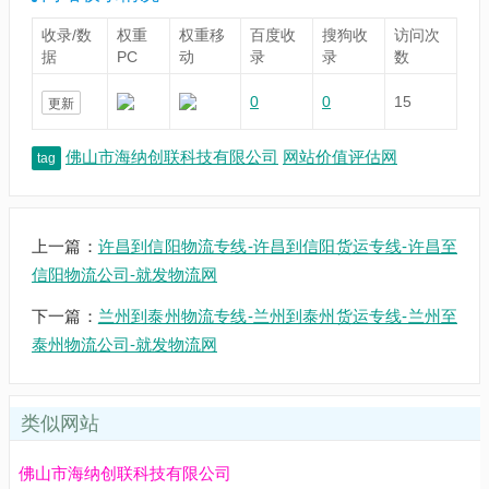
收录/数
权重
权重移
百度收
搜狗收
访问次
据
PC
动
录
录
数
0
0
15
更新
佛山市海纳创联科技有限公司
网站价值评估网
tag
上一篇：
许昌到信阳物流专线-许昌到信阳货运专线-许昌至
信阳物流公司-就发物流网
下一篇：
兰州到泰州物流专线-兰州到泰州货运专线-兰州至
泰州物流公司-就发物流网
类似网站
佛山市海纳创联科技有限公司