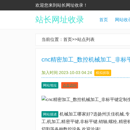
欢迎您来到站长网址收录！
站长网址收录
首页
网站收
当前位置：
首页
>>
站点列表
cnc精密加工_数控机械加工_非
加入时间:2023-10-03 04:24
模拟抓取
网站地址
点击访问
机械加工哪家好?选扬州沃佳机械,专
网站描述
工,机加工,精密平键,非标平键,销轴,螺栓,精
切割等各种数控设备,欢迎洽谈!