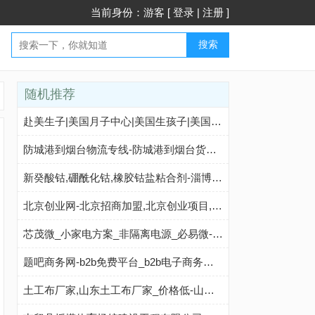
当前身份：游客 [
登录
|
注册
]
搜索
随机推荐
赴美生子|美国月子中心|美国生孩子|美国生子-【环球宝贝】专业美国月子中心-提供赴美生子服务-赴美生子官网
防城港到烟台物流专线-防城港到烟台货运专线-防城港至烟台物流公司-就发物流网
新癸酸钴,硼酰化钴,橡胶钴盐粘合剂-淄博海岳新材料
北京创业网-北京招商加盟,北京创业项目,北京加盟项目,北京创业加盟网站
芯茂微_小家电方案_非隔离电源_必易微-深圳市三佛科技有限公司
题吧商务网-b2b免费平台_b2b电子商务网站_B2B免费商务平台
土工布厂家,山东土工布厂家_价格低-山东莱芜「中德利」