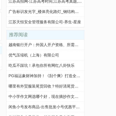
江苏高招网-江苏高考时间,江苏高考真题,江苏高考分数线,江苏高考录取查询,北京高考志愿填报,江苏高考成绩查询
广告标识发光字_楼体亮化路灯_钢结构不锈钢 - 【陕西鼎望光电工程有限公司】
江苏天恒安全管理服务有限公司-养生-星座
推荐阅读
越南银行开户：外国人开户资格、所需文件、开户步骤及注意事项
优气压缩机（上海）有限公司
吃瓜不踩坑！承包你所有网红八卦快乐
PG福运象财神加持！《刮个爽》打造全新休闲玩法
哪里有外贸服装尾货回收？特好清尾货网帮你轻松解决
中小学作文网选哪个好，现在摘抄作文我都在这个网站
闲鱼小号发布商品-出售批发小号优惠平台-咸鱼优质小号购买