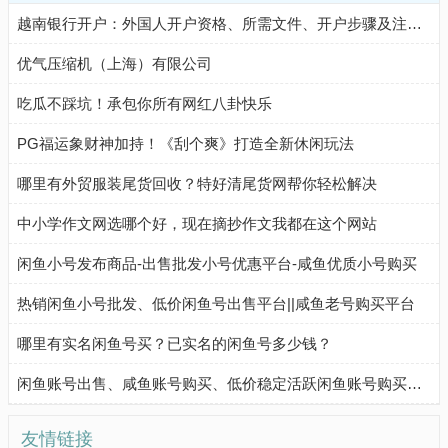
越南银行开户：外国人开户资格、所需文件、开户步骤及注意事项
优气压缩机（上海）有限公司
吃瓜不踩坑！承包你所有网红八卦快乐
PG福运象财神加持！《刮个爽》打造全新休闲玩法
哪里有外贸服装尾货回收？特好清尾货网帮你轻松解决
中小学作文网选哪个好，现在摘抄作文我都在这个网站
闲鱼小号发布商品-出售批发小号优惠平台-咸鱼优质小号购买
热销闲鱼小号批发、低价闲鱼号出售平台||咸鱼老号购买平台
哪里有实名闲鱼号买？已实名的闲鱼号多少钱？
闲鱼账号出售、咸鱼账号购买、低价稳定活跃闲鱼账号购买流程
友情链接