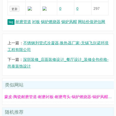
0
0
297
更新
耐磨管道
衬板
锅炉燃烧器
锅炉风帽
网站价值评估网
tag
上一篇：
不锈钢列管式冷凝器,换热器厂家-无锡飞尔诺环境
工程有限公司
下一篇：
深圳装修_店面装修设计_餐厅设计_装修全包价格-
尚泰装饰设计
类似网站
蒙皮-陶瓷耐磨管道-耐磨衬板-耐磨弯头-锅炉燃烧器-锅炉风帽-防磨瓦-陶瓷复合管-双金属复合管-江苏江河机械
随机推荐