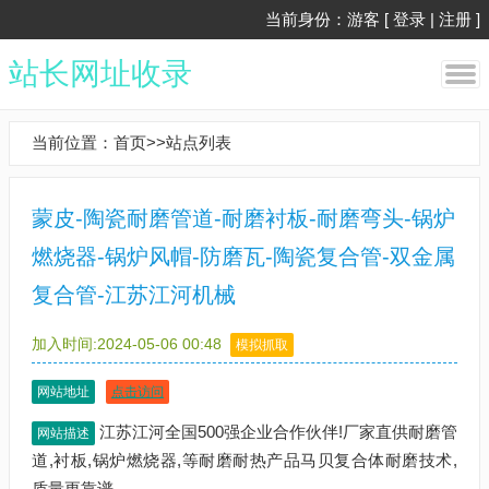
当前身份：游客 [
登录
|
注册
]
站长网址收录
当前位置：
首页
>>
站点列表
蒙皮-陶瓷耐磨管道-耐磨衬板-耐磨弯头-锅炉
燃烧器-锅炉风帽-防磨瓦-陶瓷复合管-双金属
复合管-江苏江河机械
加入时间:2024-05-06 00:48
模拟抓取
网站地址
点击访问
江苏江河全国500强企业合作伙伴!厂家直供耐磨管
网站描述
道,衬板,锅炉燃烧器,等耐磨耐热产品马贝复合体耐磨技术,
质量更靠谱