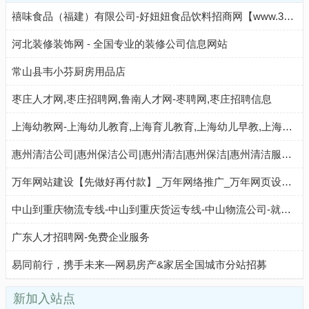
禧味食品（福建）有限公司-好妞妞食品饮料招商网【www.3490.CN】
河北装修装饰网 - 全国专业的装修公司信息网站
常山县韦小芬厨房用品店
枣庄人才网,枣庄招聘网,鲁南人才网-枣聘网,枣庄招聘信息
上海幼教网-上海幼儿教育,上海育儿教育,上海幼儿早教,上海儿童早教加盟,上海少儿培训机构
惠州清洁公司|惠州保洁公司|惠州清洁|惠州保洁|惠州清洁服务|惠州保洁服务|壹壹集团
万年网站建设【先做好再付款】_万年网络推广_万年网页设计【万年seo】深圳市深一网络科技有限公司
中山到重庆物流专线-中山到重庆货运专线-中山物流公司-就发物流网
广东人才招聘网-免费企业服务
易同前行，携手未来—网易房产&家居全国城市分站招募
新加入站点