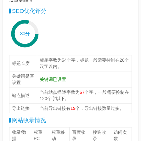
SEO优化评分
80分
标题字数为54个字，标题一般需要控制在28个
标题长度
汉字以内。
关键词是否
关键词已设置
设置
当前站点描述字数为
57
个字，一般需要控制在
站点描述
120个字以下。
导出链接
当前导出链接有
19
个，导出链接数量过多。
网站收录情况
收录/数
权重
权重移
百度收
搜狗收
访问次
据
PC
动
录
录
数