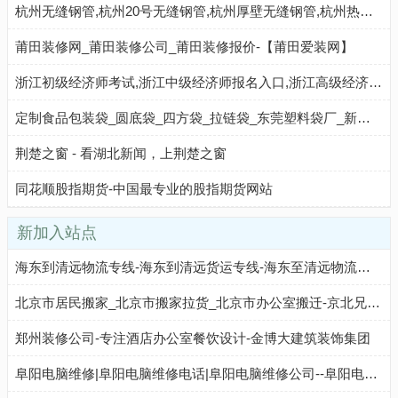
杭州无缝钢管,杭州20号无缝钢管,杭州厚壁无缝钢管,杭州热轧无缝钢管,杭州高压锅炉管,杭州圆钢厂家_山东御搜网络
莆田装修网_莆田装修公司_莆田装修报价-【莆田爱装网】
浙江初级经济师考试,浙江中级经济师报名入口,浙江高级经济师报考条件,浙江经济师考试成绩查询-浙江经济师考试网
定制食品包装袋_圆底袋_四方袋_拉链袋_东莞塑料袋厂_新润隆包装
荆楚之窗 - 看湖北新闻，上荆楚之窗
同花顺股指期货-中国最专业的股指期货网站
新加入站点
海东到清远物流专线-海东到清远货运专线-海东至清远物流公司-就发物流网
北京市居民搬家_北京市搬家拉货_北京市办公室搬迁-京北兄弟搬家...
郑州装修公司-专注酒店办公室餐饮设计-金博大建筑装饰集团
阜阳电脑维修|阜阳电脑维修电话|阜阳电脑维修公司--阜阳电脑维修网