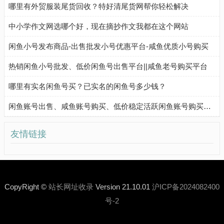
哪里有外贸服装尾货回收？特好清尾货网帮你轻松解决
中小学作文网选哪个好，现在摘抄作文我都在这个网站
闲鱼小号发布商品-出售批发小号优惠平台-咸鱼优质小号购买
热销闲鱼小号批发、低价闲鱼号出售平台||咸鱼老号购买平台
哪里有实名闲鱼号买？已实名的闲鱼号多少钱？
闲鱼账号出售、咸鱼账号购买、低价稳定活跃闲鱼账号购买流程
友情链接
CopyRight ©
站长网址收录
Version 21.10.01
沪ICP备2024082400
号-2