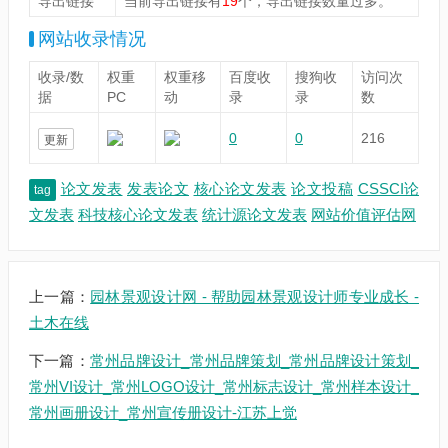
导出链接
当前导出链接有
19
个，导出链接数量过多。
网站收录情况
收录/数
权重
权重移
百度收
搜狗收
访问次
据
PC
动
录
录
数
0
0
216
更新
论文发表
发表论文
核心论文发表
论文投稿
CSSCI论
tag
文发表
科技核心论文发表
统计源论文发表
网站价值评估网
上一篇：
园林景观设计网 - 帮助园林景观设计师专业成长 -
土木在线
下一篇：
常州品牌设计_常州品牌策划_常州品牌设计策划_
常州VI设计_常州LOGO设计_常州标志设计_常州样本设计_
常州画册设计_常州宣传册设计-江苏上觉