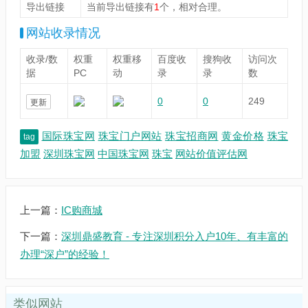
导出链接
当前导出链接有
1
个，相对合理。
网站收录情况
收录/数
权重
权重移
百度收
搜狗收
访问次
据
PC
动
录
录
数
0
0
249
更新
国际珠宝网
珠宝门户网站
珠宝招商网
黄金价格
珠宝
tag
加盟
深圳珠宝网
中国珠宝网
珠宝
网站价值评估网
上一篇：
IC购商城
下一篇：
深圳鼎盛教育 - 专注深圳积分入户10年、有丰富的
办理“深户”的经验！
类似网站