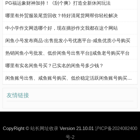
PG福运象财神加持！《刮个爽》打造全新休闲玩法
哪里有外贸服装尾货回收？特好清尾货网帮你轻松解决
中小学作文网选哪个好，现在摘抄作文我都在这个网站
闲鱼小号发布商品-出售批发小号优惠平台-咸鱼优质小号购买
热销闲鱼小号批发、低价闲鱼号出售平台||咸鱼老号购买平台
哪里有实名闲鱼号买？已实名的闲鱼号多少钱？
闲鱼账号出售、咸鱼账号购买、低价稳定活跃闲鱼账号购买流程
友情链接
CopyRight ©
站长网址收录
Version 21.10.01
沪ICP备2024082400
号-2